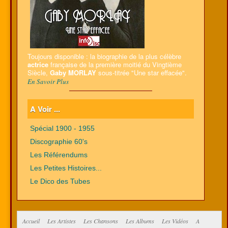
Toujours disponible : la biographie de la plus célèbre
actrice
française de la première moitié du Vingtième
Siècle,
Gaby MORLAY
sous-titrée "Une star effacée".
En Savoir Plus
A Voir ...
Spécial 1900 - 1955
Discographie 60's
Les Référendums
Les Petites Histoires...
Le Dico des Tubes
Accueil
Les Artistes
Les Chansons
Les Albums
Les Vidéos
A