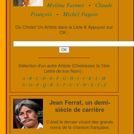
Mylène Farmer
Claude
-
François
Michel Fugain
-
Ou Choisir Un Artiste dans la Liste & Appuyez sur
OK :
Sélection d'un autre Artiste (Choisissez la 1ère
Lettre de son Nom) :
-
-
-
-
-
-
-
-
-
-
-
-
A
B
C
D
E
F
G
H
I
J
K
L
M
-
-
-
-
-
-
-
-
-
-
-
-
N
O
P
Q
R
S
T
U
V
W
X
Y
Z
Jean Ferrat, un demi-
siècle de carrière
C’était le dernier vivant des grands
noms de la chanson française.