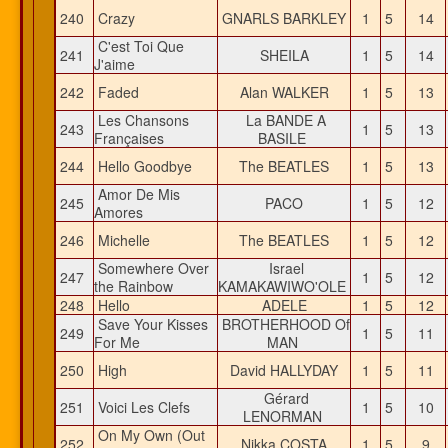
240
Crazy
GNARLS BARKLEY
1
5
14
C'est Toi Que
241
SHEILA
1
5
14
J'aime
242
Faded
Alan WALKER
1
5
13
Les Chansons
La BANDE A
243
1
5
13
Françaises
BASILE
244
Hello Goodbye
The BEATLES
1
5
13
Amor De Mis
245
PACO
1
5
12
Amores
246
Michelle
The BEATLES
1
5
12
Somewhere Over
Israel
247
1
5
12
the Rainbow
KAMAKAWIWO'OLE
248
Hello
ADELE
1
5
12
Save Your Kisses
BROTHERHOOD Of
249
1
5
11
For Me
MAN
250
High
David HALLYDAY
1
5
11
Gérard
251
Voici Les Clefs
1
5
10
LENORMAN
On My Own (Out
252
Nikka COSTA
1
5
9