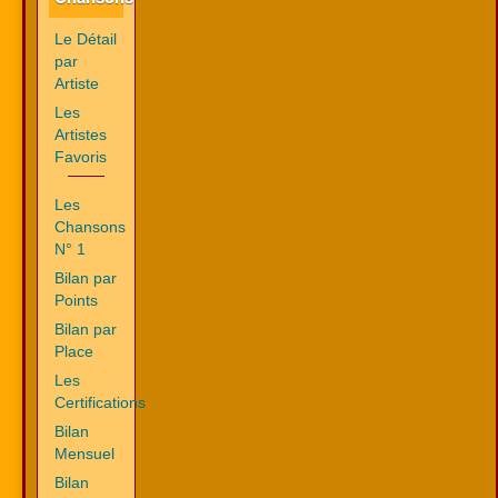
Le Détail
par
Artiste
Les
Artistes
Favoris
Les
Chansons
N° 1
Bilan par
Points
Bilan par
Place
Les
Certifications
Bilan
Mensuel
Bilan