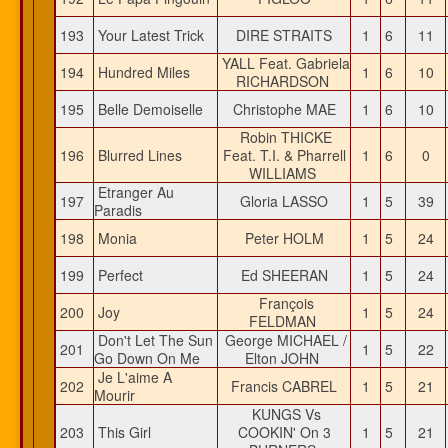
193
Your Latest Trick
DIRE STRAITS
1
6
11
YALL Feat. Gabriela
194
Hundred Miles
1
6
10
RICHARDSON
195
Belle Demoiselle
Christophe MAE
1
6
10
Robin THICKE
196
Blurred Lines
Feat. T.I. & Pharrell
1
6
0
WILLIAMS
Etranger Au
197
Gloria LASSO
1
5
39
Paradis
198
Monia
Peter HOLM
1
5
24
199
Perfect
Ed SHEERAN
1
5
24
François
200
Joy
1
5
24
FELDMAN
Don't Let The Sun
George MICHAEL /
201
1
5
22
Go Down On Me
Elton JOHN
Je L'aime A
202
Francis CABREL
1
5
21
Mourir
KUNGS Vs
203
This Girl
COOKIN' On 3
1
5
21