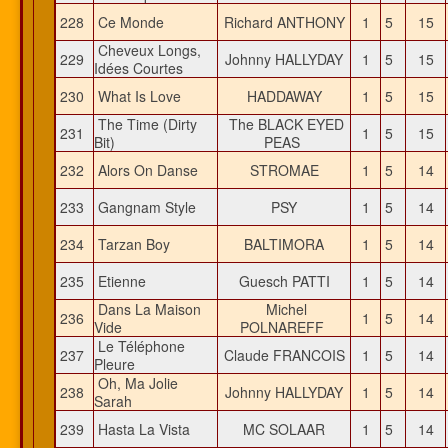
228
Ce Monde
Richard ANTHONY
1
5
15
Cheveux Longs,
229
Johnny HALLYDAY
1
5
15
Idées Courtes
230
What Is Love
HADDAWAY
1
5
15
The Time (Dirty
The BLACK EYED
231
1
5
15
Bit)
PEAS
232
Alors On Danse
STROMAE
1
5
14
233
Gangnam Style
PSY
1
5
14
234
Tarzan Boy
BALTIMORA
1
5
14
235
Etienne
Guesch PATTI
1
5
14
Dans La Maison
Michel
236
1
5
14
Vide
POLNAREFF
Le Téléphone
237
Claude FRANCOIS
1
5
14
Pleure
Oh, Ma Jolie
238
Johnny HALLYDAY
1
5
14
Sarah
239
Hasta La Vista
MC SOLAAR
1
5
14