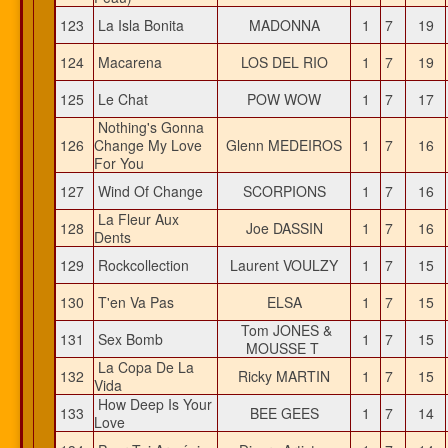
123
La Isla Bonita
MADONNA
1
7
19
124
Macarena
LOS DEL RIO
1
7
19
125
Le Chat
POW WOW
1
7
17
Nothing's Gonna
126
Change My Love
Glenn MEDEIROS
1
7
16
For You
127
Wind Of Change
SCORPIONS
1
7
16
La Fleur Aux
128
Joe DASSIN
1
7
16
Dents
129
Rockcollection
Laurent VOULZY
1
7
15
130
T'en Va Pas
ELSA
1
7
15
Tom JONES &
131
Sex Bomb
1
7
15
MOUSSE T
La Copa De La
132
Ricky MARTIN
1
7
15
Vida
How Deep Is Your
133
BEE GEES
1
7
14
Love