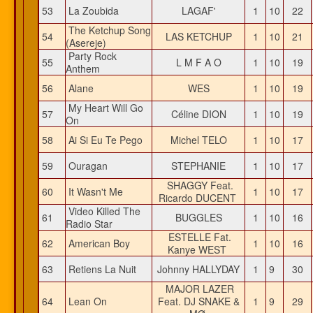
53
La Zoubida
LAGAF'
1
10
22
The Ketchup Song
54
LAS KETCHUP
1
10
21
(Asereje)
Party Rock
55
L M F A O
1
10
19
Anthem
56
Alane
WES
1
10
19
My Heart Will Go
57
Céline DION
1
10
19
On
58
Ai Si Eu Te Pego
Michel TELO
1
10
17
59
Ouragan
STEPHANIE
1
10
17
SHAGGY Feat.
60
It Wasn't Me
1
10
17
Ricardo DUCENT
Video Killed The
61
BUGGLES
1
10
16
Radio Star
ESTELLE Fat.
62
American Boy
1
10
16
Kanye WEST
63
Retiens La Nuit
Johnny HALLYDAY
1
9
30
MAJOR LAZER
64
Lean On
Feat. DJ SNAKE &
1
9
29