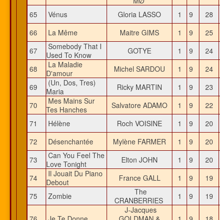
MØ
65
Vénus
Gloria LASSO
1
9
28
66
La Même
Maitre GIMS
1
9
25
Somebody That I
67
GOTYE
1
9
24
Used To Know
La Maladie
68
Michel SARDOU
1
9
24
D'amour
(Un, Dos, Tres)
69
Ricky MARTIN
1
9
23
Maria
Mes Mains Sur
70
Salvatore ADAMO
1
9
22
Tes Hanches
71
Hélène
Roch VOISINE
1
9
20
72
Désenchantée
Mylène FARMER
1
9
20
Can You Feel The
73
Elton JOHN
1
9
20
Love Tonight
Il Jouait Du Piano
74
France GALL
1
9
19
Debout
The
75
Zombie
1
9
19
CRANBERRIES
J-Jacques
76
Je Te Donne
GOLDMAN &
1
9
18