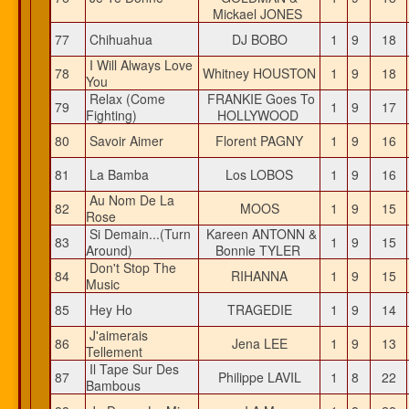
Mickael JONES
77
Chihuahua
DJ BOBO
1
9
18
I Will Always Love
78
Whitney HOUSTON
1
9
18
You
Relax (Come
FRANKIE Goes To
79
1
9
17
Fighting)
HOLLYWOOD
80
Savoir Aimer
Florent PAGNY
1
9
16
81
La Bamba
Los LOBOS
1
9
16
Au Nom De La
82
MOOS
1
9
15
Rose
Si Demain...(Turn
Kareen ANTONN &
83
1
9
15
Around)
Bonnie TYLER
Don't Stop The
84
RIHANNA
1
9
15
Music
85
Hey Ho
TRAGEDIE
1
9
14
J'aimerais
86
Jena LEE
1
9
13
Tellement
Il Tape Sur Des
87
Philippe LAVIL
1
8
22
Bambous