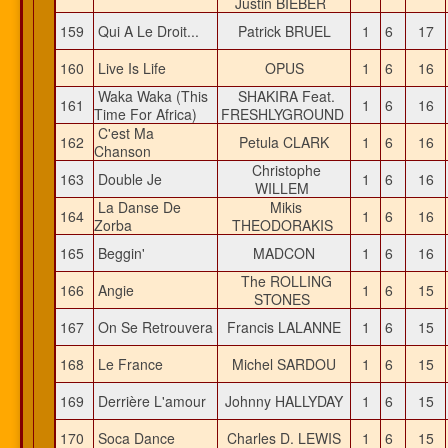
Justin BIEBER
159
Qui A Le Droit...
Patrick BRUEL
1
6
17
160
Live Is Life
OPUS
1
6
16
Waka Waka (This
SHAKIRA Feat.
161
1
6
16
Time For Africa)
FRESHLYGROUND
C'est Ma
162
Petula CLARK
1
6
16
Chanson
Christophe
163
Double Je
1
6
16
WILLEM
La Danse De
Mikis
164
1
6
16
Zorba
THEODORAKIS
165
Beggin'
MADCON
1
6
16
The ROLLING
166
Angie
1
6
15
STONES
167
On Se Retrouvera
Francis LALANNE
1
6
15
168
Le France
Michel SARDOU
1
6
15
169
Derrière L'amour
Johnny HALLYDAY
1
6
15
170
Soca Dance
Charles D. LEWIS
1
6
15