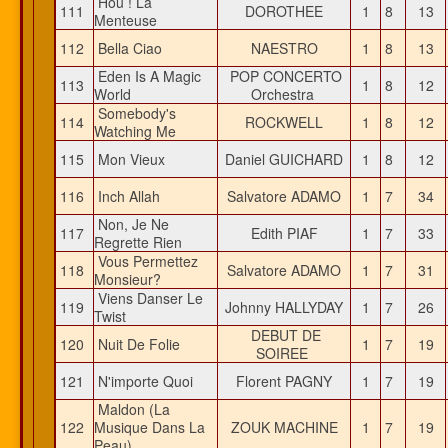
Hou ! La
111
DOROTHEE
1
8
13
Menteuse
112
Bella Ciao
NAESTRO
1
8
13
Eden Is A Magic
POP CONCERTO
113
1
8
12
World
Orchestra
Somebody's
114
ROCKWELL
1
8
12
Watching Me
115
Mon Vieux
Daniel GUICHARD
1
8
12
116
Inch Allah
Salvatore ADAMO
1
7
34
Non, Je Ne
117
Edith PIAF
1
7
33
Regrette Rien
Vous Permettez
118
Salvatore ADAMO
1
7
31
Monsieur?
Viens Danser Le
119
Johnny HALLYDAY
1
7
26
Twist
DEBUT DE
120
Nuit De Folie
1
7
19
SOIREE
121
N'importe Quoi
Florent PAGNY
1
7
19
Maldon (La
122
Musique Dans La
ZOUK MACHINE
1
7
19
Peau)