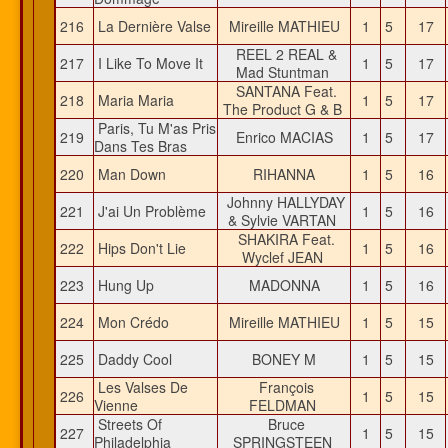
216
La Dernière Valse
Mireille MATHIEU
1
5
17
REEL 2 REAL &
217
I Like To Move It
1
5
17
Mad Stuntman
SANTANA Feat.
218
Maria Maria
1
5
17
The Product G & B
Paris, Tu M'as Pris
219
Enrico MACIAS
1
5
17
Dans Tes Bras
220
Man Down
RIHANNA
1
5
16
Johnny HALLYDAY
221
J'ai Un Problème
1
5
16
& Sylvie VARTAN
SHAKIRA Feat.
222
Hips Don't Lie
1
5
16
Wyclef JEAN
223
Hung Up
MADONNA
1
5
16
224
Mon Crédo
Mireille MATHIEU
1
5
15
225
Daddy Cool
BONEY M
1
5
15
Les Valses De
François
226
1
5
15
Vienne
FELDMAN
Streets Of
Bruce
227
1
5
15
Philadelphia
SPRINGSTEEN