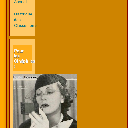
Annuel
Historique
des
Classements
Pour
les
Cinéphiles
!