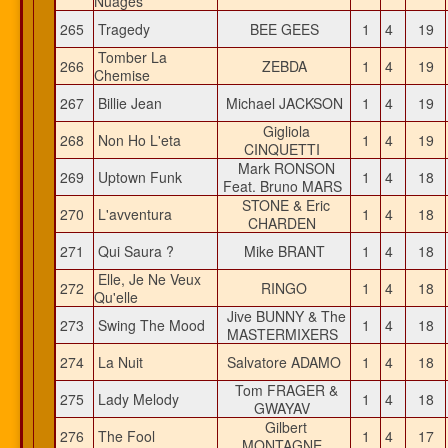
Nuages
265
Tragedy
BEE GEES
1
4
19
Tomber La
266
ZEBDA
1
4
19
Chemise
267
Billie Jean
Michael JACKSON
1
4
19
Gigliola
268
Non Ho L'eta
1
4
19
CINQUETTI
Mark RONSON
269
Uptown Funk
1
4
18
Feat. Bruno MARS
STONE & Eric
270
L'avventura
1
4
18
CHARDEN
271
Qui Saura ?
Mike BRANT
1
4
18
Elle, Je Ne Veux
272
RINGO
1
4
18
Qu'elle
Jive BUNNY & The
273
Swing The Mood
1
4
18
MASTERMIXERS
274
La Nuit
Salvatore ADAMO
1
4
18
Tom FRAGER &
275
Lady Melody
1
4
18
GWAYAV
Gilbert
276
The Fool
1
4
17
MONTAGNE