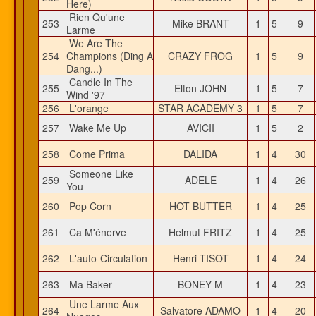
Here)
Rien Qu'une
253
Mike BRANT
1
5
9
Larme
We Are The
254
Champions (Ding A
CRAZY FROG
1
5
9
Dang...)
Candle In The
255
Elton JOHN
1
5
7
Wind '97
256
L'orange
STAR ACADEMY 3
1
5
7
257
Wake Me Up
AVICII
1
5
2
258
Come Prima
DALIDA
1
4
30
Someone Like
259
ADELE
1
4
26
You
260
Pop Corn
HOT BUTTER
1
4
25
261
Ca M'énerve
Helmut FRITZ
1
4
25
262
L'auto-Circulation
Henri TISOT
1
4
24
263
Ma Baker
BONEY M
1
4
23
Une Larme Aux
264
Salvatore ADAMO
1
4
20