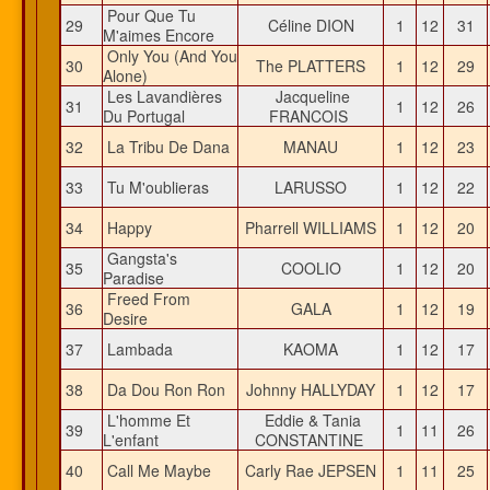
Pour Que Tu
29
Céline DION
1
12
31
M'aimes Encore
Only You (And You
30
The PLATTERS
1
12
29
Alone)
Les Lavandières
Jacqueline
31
1
12
26
Du Portugal
FRANCOIS
32
La Tribu De Dana
MANAU
1
12
23
33
Tu M'oublieras
LARUSSO
1
12
22
34
Happy
Pharrell WILLIAMS
1
12
20
Gangsta's
35
COOLIO
1
12
20
Paradise
Freed From
36
GALA
1
12
19
Desire
37
Lambada
KAOMA
1
12
17
38
Da Dou Ron Ron
Johnny HALLYDAY
1
12
17
L'homme Et
Eddie & Tania
39
1
11
26
L'enfant
CONSTANTINE
40
Call Me Maybe
Carly Rae JEPSEN
1
11
25