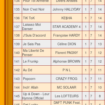
134
Pour Toi Arménie
Divers Artistes
1
7
14
135
Noir C'est Noir
Johnny HALLYDAY
1
7
14
136
TiK ToK
KE$HA
1
7
14
Laissez-Moi
137
STAR ACADEMY 4
1
7
14
Danser
138
J'Suis D'accord
Françoise HARDY
1
7
14
139
Je Sais Pas
Céline DION
1
7
13
Ma Liberté De
140
Florent PAGNY
1
7
12
Penser
141
Le Frunkp
Alphonse BROWN
1
7
12
142
Au Dd
P N L
1
7
11
143
Popcorn
CRAZY FROG
1
7
11
144
Inch' Allah
MC SOLAAR
1
7
10
Up & Down - Leur
145
Les LOFTEURS
1
7
8
Hymne Officiel
DAFT PUNK Feat.
146
Get Lucky
1
7
4