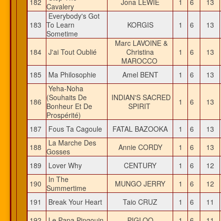
182
Jona LEWIE
1
6
13
Cavalery
Everybody's Got
183
To Learn
KORGIS
1
6
13
Sometime
Marc LAVOINE &
184
J'ai Tout Oublié
Christina
1
6
13
MAROCCO
185
Ma Philosophie
Amel BENT
1
6
13
Yeha-Noha
(Souhaits De
INDIAN'S SACRED
186
1
6
13
Bonheur Et De
SPIRIT
Prospérité)
187
Fous Ta Cagoule
FATAL BAZOOKA
1
6
13
La Marche Des
188
Annie CORDY
1
6
13
Gosses
189
Lover Why
CENTURY
1
6
12
In The
190
MUNGO JERRY
1
6
12
Summertime
191
Break Your Heart
Taio CRUZ
1
6
11
192
Le Papa Pingouin
PIGLOO
1
6
11