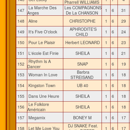
Pharrell WILLIAMS
La Marche Des
Les COMPAGNONS
147
1
6
31
Anges
De La CHANSON
148
Aline
CHRISTOPHE
1
6
29
APHRODITE'S
149
It's Five O'clock
1
6
24
CHILD
150
Pour Le Plaisir
Herbert LEONARD
1
6
23
151
L'école Est Finie
SHEILA
1
6
21
Rhythm Is A
152
SNAP
1
6
19
Dancer
Barbra
153
Woman In Love
1
6
18
STREISAND
154
Kingston Town
UB 40
1
6
18
155
Dans Une Heure
SHEILA
1
6
18
Le Folklore
156
SHEILA
1
6
18
Américain
157
Megamix
BONEY M
1
6
17
DJ SNAKE Feat.
158
Let Me Love You
1
6
17