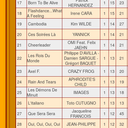
Patrick
17
Born To Be Alive
1
15
23
HERNANDEZ
Flashdance...What
18
Irene CARA
1
15
21
A Feeling
19
Cambodia
Kim WILDE
1
14
27
20
Ces Soirées Là
YANNICK
1
14
21
OMI Feat. Felix
21
Cheerleader
1
14
21
JAEHN
Philippe D'AVILLA -
Les Rois Du
22
Damien SARGUE -
1
13
21
Monde
Grégori BAQUET
23
Axel F.
CRAZY FROG
1
13
20
APHRODITE'S
24
Rain And Tears
1
13
19
CHILD
Les Démons De
25
IMAGES
1
13
18
Minuit
26
L'italiano
Toto CUTUGNO
1
13
13
Jacqueline
27
Que Sera Sera
1
12
45
FRANCOIS
28
Oui, Oui, Oui, Oui
JEAN-PHILIPPE
1
12
32