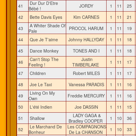
Dur Dur D'Etre
41
JORDY
1
11
25
Bébé !
42
Bette Davis Eyes
Kim CARNES
1
11
21
A Whiter Shade Of
43
PROCOL HARUM
1
11
19
Pale
44
Que Je T'aime
Johnny HALLYDAY
1
11
18
45
Dance Monkey
TONES AND I
1
11
18
Can't Stop The
Justin
46
1
11
17
Feeling !
TIMBERLAKE
47
Children
Robert MILES
1
11
17
48
Joe Le Taxi
Vanessa PARADIS
1
11
16
Living On My
49
Freddie MERCURY
1
11
16
Own
50
L'été Indien
Joe DASSIN
1
11
15
LADY GAGA &
51
Shallow
1
10
36
Bradley COOPER
Le Marchand De
Les COMPAGNONS
52
1
10
33
Bonheur
De La CHANSON