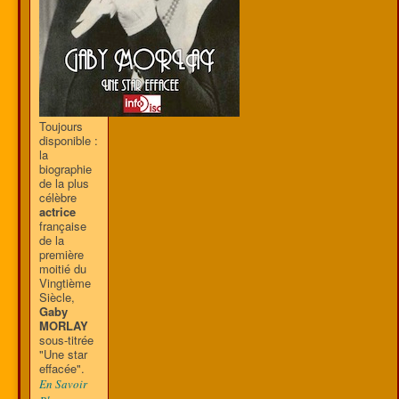
Toujours
disponible :
la
biographie
de la plus
célèbre
actrice
française
de la
première
moitié du
Vingtième
Siècle,
Gaby
MORLAY
sous-titrée
"Une star
effacée".
En Savoir