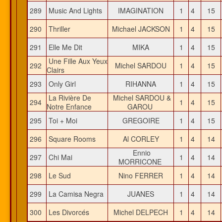
289
Music And Lights
IMAGINATION
1
4
15
290
Thriller
Michael JACKSON
1
4
15
291
Elle Me Dit
MIKA
1
4
15
Une Fille Aux Yeux
292
Michel SARDOU
1
4
15
Clairs
293
Only Girl
RIHANNA
1
4
15
La Rivière De
Michel SARDOU &
294
1
4
15
Notre Enfance
GAROU
295
Toi + Moi
GREGOIRE
1
4
15
296
Square Rooms
Al CORLEY
1
4
14
Ennio
297
Chi Mai
1
4
14
MORRICONE
298
Le Sud
Nino FERRER
1
4
14
299
La Camisa Negra
JUANES
1
4
14
300
Les Divorcés
Michel DELPECH
1
4
14