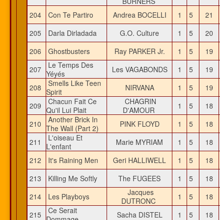
BURNERS
204
Con Te Partiro
Andrea BOCELLI
1
5
21
205
Darla Dirladada
G.O. Culture
1
5
20
206
Ghostbusters
Ray PARKER Jr.
1
5
19
Le Temps Des
207
Les VAGABONDS
1
5
19
Yéyés
Smells Like Teen
208
NIRVANA
1
5
19
Spirit
Chacun Fait Ce
CHAGRIN
209
1
5
18
Qu'il Lui Plait
D'AMOUR
Another Brick In
210
PINK FLOYD
1
5
18
The Wall (Part 2)
L'oiseau Et
211
Marie MYRIAM
1
5
18
L'enfant
212
It's Raining Men
Geri HALLIWELL
1
5
18
213
Killing Me Softly
The FUGEES
1
5
18
Jacques
214
Les Playboys
1
5
18
DUTRONC
Ce Serait
215
Sacha DISTEL
1
5
18
Dommage