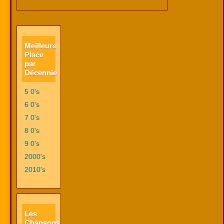
Meilleure
Place
par
Décennie
5 0's
6 0's
7 0's
8 0's
9 0's
2000's
2010's
Les
Chansons