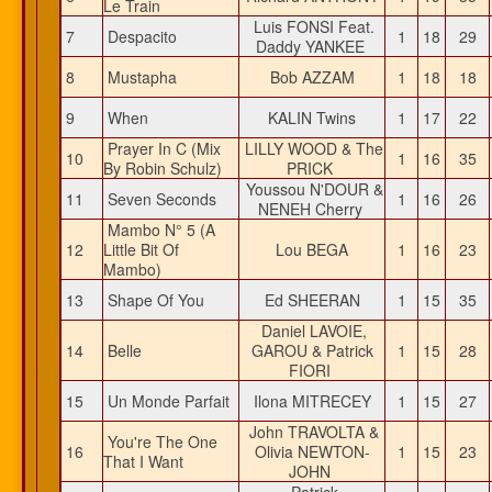
Le Train
Luis FONSI Feat.
7
Despacito
1
18
29
Daddy YANKEE
8
Mustapha
Bob AZZAM
1
18
18
9
When
KALIN Twins
1
17
22
Prayer In C (Mix
LILLY WOOD & The
10
1
16
35
By Robin Schulz)
PRICK
Youssou N'DOUR &
11
Seven Seconds
1
16
26
NENEH Cherry
Mambo N° 5 (A
12
Little Bit Of
Lou BEGA
1
16
23
Mambo)
13
Shape Of You
Ed SHEERAN
1
15
35
Daniel LAVOIE,
14
Belle
GAROU & Patrick
1
15
28
FIORI
15
Un Monde Parfait
Ilona MITRECEY
1
15
27
John TRAVOLTA &
You're The One
16
Olivia NEWTON-
1
15
23
That I Want
JOHN