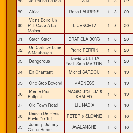
88
Je Danse Le Mia
I A M
1
8
22
89
Africa
Rose LAURENS
1
8
20
Viens Boire Un
90
P'tit Coup A La
LICENCE IV
1
8
20
Maison
91
Stach Stach
BRATISLA BOYS
1
8
20
Un Clair De Lune
92
Pierre PERRIN
1
8
20
A Maubeuge
David GUETTA
93
Dangerous
1
8
20
Feat. Sam MARTIN
94
En Chantant
Michel SARDOU
1
8
19
95
One Step Beyond
MADNESS
1
8
19
Même Pas
MAGIC SYSTEM &
96
1
8
19
Fatigué
KHALED
97
Old Town Road
LIL NAS X
1
8
18
Besoin De Rien,
98
PETER & SLOANE
1
8
18
Envie De Toi
Johnny, Johnny
99
AVALANCHE
1
8
18
Come Home