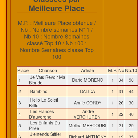
Meilleure Place
M.P. : Meilleure Place obtenue /
Nb : Nombre semaines N° 1 /
Nb 10 : Nombre Semaines
classé Top 10 / Nb 100 :
Nombre Semaines classé Top
100
Place
Chanson
Artiste
M.P.
Nb
Nb.10
Je Vais Revoir Ma
1
Dario MORENO
1
34
58
Blonde
2
Bambino
DALIDA
1
31
44
Hello Le Soleil
3
Annie CORDY
1
26
30
Brille
Les Fiancés
André
4
1
22
40
D'auvergne
VERCHUREN
Les Enfants Du
5
Mélina MERCOURI
1
21
29
Pirée
J'entends Siffler
6
Richard ANTHONY
1
19
35