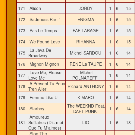
171
Alison
JORDY
1
6
15
172
Sadeness Part 1
ENIGMA
1
6
15
173
Pas Le Temps
FAF LARAGE
1
6
15
174
We Found Love
RIHANNA
1
6
15
La Java De
175
Michel SARDOU
1
6
14
Broadway
176
Mignon Mignon
RENE La TAUPE
1
6
14
Love Me, Please
Michel
177
1
6
14
Love Me
POLNAREFF
A Présent Tu Peux
178
Richard ANTHONY
1
6
14
T'en Aller
179
Femme Like U
K-MARO
1
6
14
The WEEKND Feat.
180
Starboy
1
6
14
DAFT PUNK
Amoureux
181
Solitaires (Dis-moi
LIO
1
6
13
Que Tu M'aimes)
Stop The