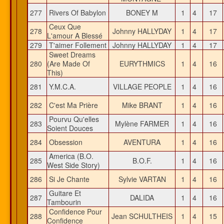
277
Rivers Of Babylon
BONEY M
1
4
17
Ceux Que
278
Johnny HALLYDAY
1
4
17
L'amour A Blessé
279
T'aimer Follement
Johnny HALLYDAY
1
4
17
Sweet Dreams
280
(Are Made Of
EURYTHMICS
1
4
16
This)
281
Y.M.C.A.
VILLAGE PEOPLE
1
4
16
282
C'est Ma Prière
Mike BRANT
1
4
16
Pourvu Qu'elles
283
Mylène FARMER
1
4
16
Soient Douces
284
Obsession
AVENTURA
1
4
16
America (B.O.
285
B.O.F.
1
4
16
West Side Story)
286
Si Je Chante
Sylvie VARTAN
1
4
16
Guitare Et
287
DALIDA
1
4
16
Tambourin
Confidence Pour
288
Jean SCHULTHEIS
1
4
15
Confidence