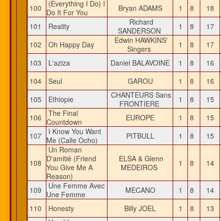
(Everything I Do) I
100
Bryan ADAMS
1
8
18
Do It For You
Richard
101
Reality
1
8
17
SANDERSON
Edwin HAWKINS'
102
Oh Happy Day
1
8
17
Singers
103
L'aziza
Daniel BALAVOINE
1
8
16
104
Seul
GAROU
1
8
16
CHANTEURS Sans
105
Ethiopie
1
8
15
FRONTIERE
The Final
106
EUROPE
1
8
15
Countdown
I Know You Want
107
PITBULL
1
8
15
Me (Calle Ocho)
Un Roman
D'amitié (Friend
ELSA & Glenn
108
1
8
14
You Give Me A
MEDEIROS
Reason)
Une Femme Avec
109
MECANO
1
8
14
Une Femme
110
Honesty
Billy JOEL
1
8
13