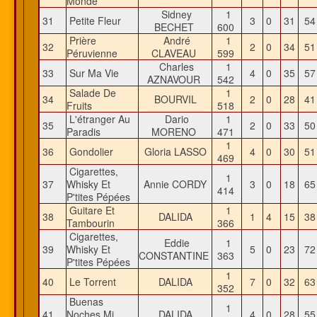
Monde
Sidney
1
31
Petite Fleur
3
0
31
5
BECHET
600
Prière
André
1
32
2
0
34
5
Péruvienne
CLAVEAU
599
Charles
1
33
Sur Ma Vie
4
0
35
5
AZNAVOUR
542
Salade De
1
34
BOURVIL
2
0
28
4
Fruits
518
L'étranger Au
Dario
1
35
2
0
33
5
Paradis
MORENO
471
1
36
Gondolier
Gloria LASSO
4
0
30
5
469
Cigarettes,
1
37
Whisky Et
Annie CORDY
3
0
18
6
414
P'tites Pépées
Guitare Et
1
38
DALIDA
1
4
15
3
Tambourin
366
Cigarettes,
Eddie
1
39
Whisky Et
5
0
23
7
CONSTANTINE
363
P'tites Pépées
1
40
Le Torrent
DALIDA
7
0
32
6
352
Buenas
1
41
Noches Mi
DALIDA
4
0
28
5