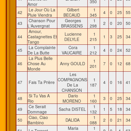
350
Amor
Le Jour Où La
Gilbert
1
42
4
0
25
5
Pluie Viendra
BECAUD
345
Chanson Pour
Georges
1
43
2
0
20
5
L'Auvergnat
BRASSENS
298
Amour,
Lucienne
1
44
Castagnettes Et
1
3
25
3
DELYLE
215
Tango
La Complainte
Cora
1
45
4
0
24
5
De La Butte
VAUCAIRE
212
La Plus Belle
1
46
Chose Au
Anny GOULD
7
0
12
6
201
Monde
Les
COMPAGNONS
1
47
Fais Ta Prière
4
0
16
4
De La
187
CHANSON
Si Tu Vas A
Dario
1
48
3
0
25
3
Rio
MORENO
160
Ce Serait
1
49
Sacha DISTEL
1
5
18
3
Dommage
132
Ciao, Ciao
1
50
DALIDA
2
0
21
3
Bambino
088
Maria
1
51
Le Torrent
9
0
4
6