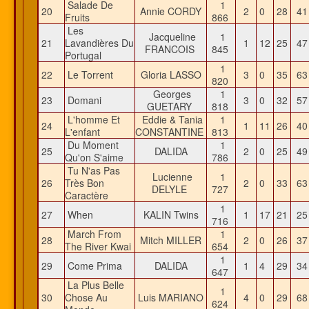
Salade De
1
20
Annie CORDY
2
0
28
4
Fruits
866
Les
Jacqueline
1
21
Lavandières Du
1
12
25
4
FRANCOIS
845
Portugal
1
22
Le Torrent
Gloria LASSO
3
0
35
6
820
Georges
1
23
Domani
3
0
32
5
GUETARY
818
L'homme Et
Eddie & Tania
1
24
1
11
26
4
L'enfant
CONSTANTINE
813
Du Moment
1
25
DALIDA
2
0
25
4
Qu'on S'aime
786
Tu N'as Pas
Lucienne
1
26
Très Bon
2
0
33
6
DELYLE
727
Caractère
1
27
When
KALIN Twins
1
17
21
2
716
March From
1
28
Mitch MILLER
2
0
26
3
The River Kwai
654
1
29
Come Prima
DALIDA
1
4
29
3
647
La Plus Belle
1
30
Chose Au
Luis MARIANO
4
0
29
6
624