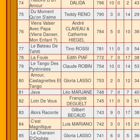
74
DALIDA
796
10
0
2
4
Amour
Du Moment
75
Teddy RENO
790
3
0
14
2
Qu'on S'aime
Viens Valser
André
Avec Papa
CLAVEAU &
76
784
5
0
10
3
(Viens Danser,
Catherine
Mon Enfant ?)
HIEGEL
Le Bateau De
77
Tino ROSSI
781
11
0
0
5
Tahiti
78
La Foule
Edith PIAF
772
7
0
17
3
Le Tango Des
79
Claude ROBIN
754
10
0
14
5
Pyrénnées
Amour,
80
Castagnettes Et
Gloria LASSO
753
2
0
12
3
Tango
81
Java
Léo MARJANE
748
7
0
7
4
François
82
Loin De Vous
745
11
0
0
5
DEGUELT
Gilbert
83
Alors Raconte
743
9
0
17
3
BECAUD
C'est
84
Luis MARIANO
742
3
0
15
2
Magnifique
La Chanson
85
Gloria LASSO
741
6
0
5
3
D'Orphée