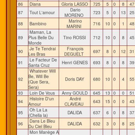
86
Diana
Gloria LASSO
725
5
0
8
4
Dario
87
Tout L'amour
723
5
0
13
2
MORENO
Marino
88
Bambino
716
10
0
1
4
MARINI
Maman, La
89
Plus Belle Du
Tino ROSSI
712
10
0
8
4
Monde
Je Te Tendrai
François
90
697
8
0
12
3
Les Bras
DEGUELT
Le Facteur De
91
Henri GENES
693
8
0
8
3
Santa Cruz
Whatever Will
Be, Will Be
92
Doris DAY
680
10
0
4
5
(Que Sera,
Sera)
93
Loin De Vous
Anny GOULD
645
13
0
0
5
Histoire D'un
André
94
643
15
0
0
4
Amour
CLAVEAU
Oh La La
95
DALIDA
637
6
0
8
3
(Chella la)
Dans Le Bleu
96
DALIDA
632
3
0
8
2
Du Ciel Bleu
Mon Manège A