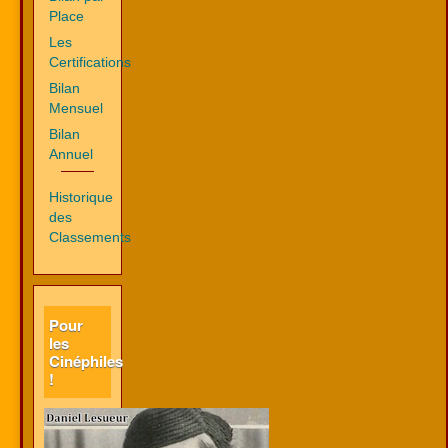
Place
Les
Certifications
Bilan
Mensuel
Bilan
Annuel
Historique
des
Classements
Pour
les
Cinéphiles
!