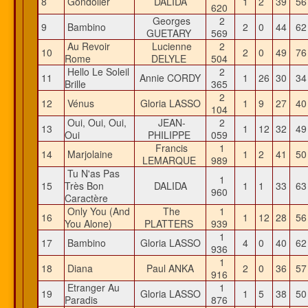
8
Gondolier
DALIDA
1
2
39
5
620
Georges
2
9
Bambino
2
0
44
6
GUETARY
569
Au Revoir
Lucienne
2
10
2
0
49
7
Rome
DELYLE
504
Hello Le Soleil
2
11
Annie CORDY
1
26
30
3
Brille
365
2
12
Vénus
Gloria LASSO
1
9
27
4
104
Oui, Oui, Oui,
JEAN-
2
13
1
12
32
4
Oui
PHILIPPE
059
Francis
1
14
Marjolaine
1
2
41
5
LEMARQUE
989
Tu N'as Pas
1
15
Très Bon
DALIDA
1
1
33
6
960
Caractère
Only You (And
The
1
16
1
12
28
5
You Alone)
PLATTERS
939
1
17
Bambino
Gloria LASSO
4
0
40
6
936
1
18
Diana
Paul ANKA
2
0
36
5
916
Etranger Au
1
19
Gloria LASSO
1
5
38
5
Paradis
876