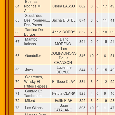
Buenas
64
Noches Mi
Gloria LASSO
882
6
0
17
4
Amor
Scoubidou,
65
Des Pommes...,
Sacha DISTEL
874
8
0
11
4
Des Poires...
Tantina De
66
Annie CORDY
857
7
0
10
3
Burgos
Mambo
Dario
67
854
2
0
15
2
Italiano
MORENO
Les
COMPAGNONS
68
Gondolier
846
10
0
6
5
De La
CHANSON
Lucienne
69
Java
844
6
0
15
4
DELYLE
Cigarettes,
70
Whisky Et
Philippe CLAY
834
3
0
12
5
P'tites Pépées
Guitare Et
71
Petula CLARK
828
4
0
9
4
Tambourin
72
Milord
Edith PIAF
825
3
0
19
2
Juan
73
Les Gitans
805
10
0
1
4
CATALANO
Histoire D'un