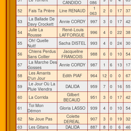
CANDIDO
086
1
52
Fais Ta Prière
Line RENAUD
2
0
17
3
063
La Ballade De
53
Annie CORDY
997
3
0
17
4
Davy Crockett
Julie La
René-Louis
54
996
4
0
22
3
Rousse
LAFFORGUE
Oh! Quelle
55
Sacha DISTEL
993
4
0
24
3
Nuit!
Chiens Perdus
Jacqueline
56
988
6
0
10
5
Sans Collier
FRANCOIS
La Marche Des
57
Annie CORDY
987
1
6
13
1
Gosses
Les Amants
58
Edith PIAF
964
12
0
0
6
D'un Jour
Le Jour Où La
59
DALIDA
959
7
0
16
5
Pluie Viendra
Gilbert
60
La Corrida
951
3
0
17
4
BECAUD
Toi Mon
61
Gloria LASSO
939
4
0
10
5
Démon
Colette
62
Ne Joue Pas
907
3
0
19
3
DEREAL
63
Les Gitans
DALIDA
887
8
0
6
4