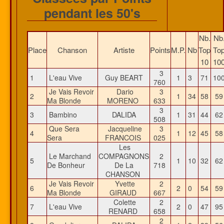
pendant les 50's
Nb.
Nb
Place
Chanson
Artiste
Points
M.P.
Nb
Top
To
10
10
3
1
L'eau Vive
Guy BEART
1
3
71
10
760
Je Vais Revoir
Dario
3
2
1
34
58
5
Ma Blonde
MORENO
633
3
3
Bambino
DALIDA
1
31
44
6
508
Que Sera
Jacqueline
3
4
1
12
45
5
Sera
FRANCOIS
025
Les
Le Marchand
COMPAGNONS
2
5
1
10
32
6
De Bonheur
De La
718
CHANSON
Je Vais Revoir
Yvette
2
6
2
0
54
5
Ma Blonde
GIRAUD
667
Colette
2
7
L'eau Vive
2
0
47
9
RENARD
658
2