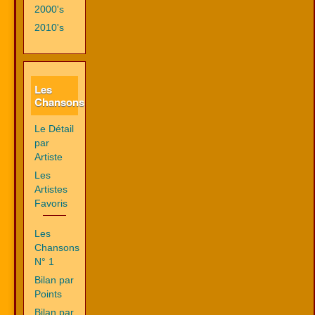
2000's
2010's
Les
Chansons
Le Détail
par
Artiste
Les
Artistes
Favoris
Les
Chansons
N° 1
Bilan par
Points
Bilan par