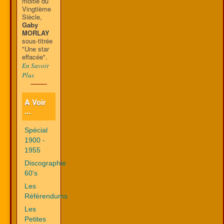
moitié du
Vingtième
Siècle,
Gaby
MORLAY
sous-titrée
"Une star
effacée".
En Savoir
Plus
A Voir
...
Spécial
1900 -
1955
Discographie
60's
Les
Référendums
Les
Petites