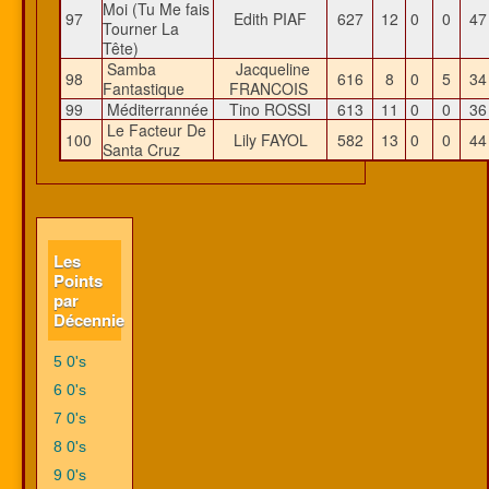
Moi (Tu Me fais
97
Edith PIAF
627
12
0
0
4
Tourner La
Tête)
Samba
Jacqueline
98
616
8
0
5
3
Fantastique
FRANCOIS
99
Méditerrannée
Tino ROSSI
613
11
0
0
3
Le Facteur De
100
Lily FAYOL
582
13
0
0
4
Santa Cruz
Les
Points
par
Décennie
5 0's
6 0's
7 0's
8 0's
9 0's