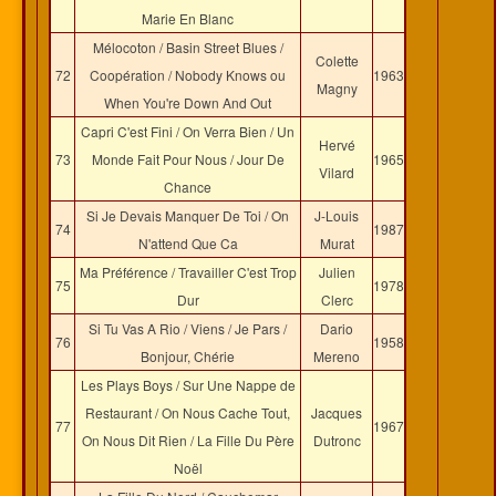
Marie En Blanc
Mélocoton / Basin Street Blues /
Colette
72
Coopération / Nobody Knows ou
1963
Magny
When You're Down And Out
Capri C'est Fini / On Verra Bien / Un
Hervé
73
Monde Fait Pour Nous / Jour De
1965
Vilard
Chance
Si Je Devais Manquer De Toi / On
J-Louis
74
1987
N'attend Que Ca
Murat
Ma Préférence / Travailler C'est Trop
Julien
75
1978
Dur
Clerc
Si Tu Vas A Rio / Viens / Je Pars /
Dario
76
1958
Bonjour, Chérie
Mereno
Les Plays Boys / Sur Une Nappe de
Restaurant / On Nous Cache Tout,
Jacques
77
1967
On Nous Dit Rien / La Fille Du Père
Dutronc
Noël