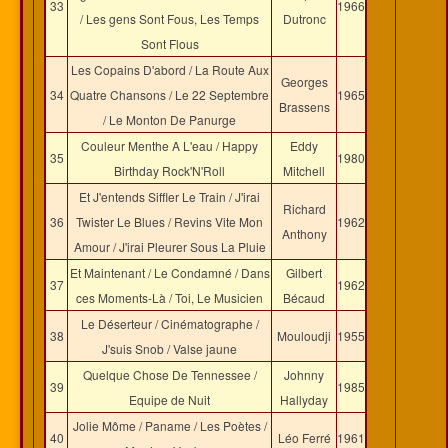
33
1966
/ Les gens Sont Fous, Les Temps
Dutronc
Sont Flous
Les Copains D'abord / La Route Aux
Georges
34
Quatre Chansons / Le 22 Septembre
1965
Brassens
/ Le Monton De Panurge
Couleur Menthe A L'eau / Happy
Eddy
35
1980
Birthday Rock'N'Roll
Mitchell
Et J'entends Siffler Le Train / J'irai
Richard
36
Twister Le Blues / Revins Vite Mon
1962
Anthony
Amour / J'irai Pleurer Sous La Pluie
Et Maintenant / Le Condamné / Dans
Gilbert
37
1962
ces Moments-Là / Toi, Le Musicien
Bécaud
Le Déserteur / Cinématographe /
38
Mouloudji
1955
J'suis Snob / Valse jaune
Quelque Chose De Tennessee /
Johnny
39
1985
Equipe de Nuit
Hallyday
Jolie Môme / Paname / Les Poètes /
40
Léo Ferré
1961