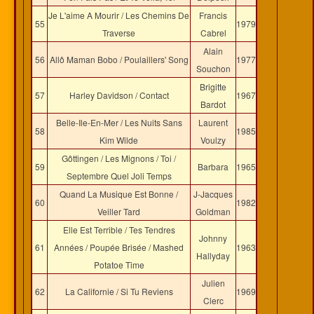
Je L'aime A Mourir / Les Chemins De
Francis
55
1979
Traverse
Cabrel
Alain
56
Allô Maman Bobo / Poulaillers' Song
1977
Souchon
Brigitte
57
Harley Davidson / Contact
1967
Bardot
Belle-Ile-En-Mer / Les Nuits Sans
Laurent
58
1985
Kim Wilde
Voulzy
Gôttingen / Les Mignons / Toi /
59
Barbara
1965
Septembre Quel Joli Temps
Quand La Musique Est Bonne /
J-Jacques
60
1982
Veiller Tard
Goldman
Elle Est Terrible / Tes Tendres
Johnny
61
Années / Poupée Brisée / Mashed
1963
Hallyday
Potatoe Time
Julien
62
La Californie / Si Tu Reviens
1969
Clerc