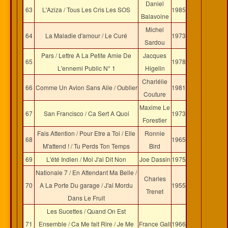
Daniel
63
L'Aziza / Tous Les Cris Les SOS
1985
Balavoine
Michel
64
La Maladie d'amour / Le Curé
1973
Sardou
Pars / Lettre A La Petite Amie De
Jacques
65
1978
L'ennemi Public N° 1
Higelin
Charlélie
66
Comme Un Avion Sans Aile / Oublier
1981
Couture
Maxime Le
67
San Francisco / Ca Sert A Quoi
1973
Forestier
Fais Attention / Pour Etre a Toi / Elle
Ronnie
68
1965
M'attend ! / Tu Perds Ton Temps
Bird
69
L'été Indien / Moi J'ai Dit Non
Joe Dassin
1975
Nationale 7 / En Attendant Ma Belle /
Charles
70
A La Porte Du garage / J'ai Mordu
1955
Trenet
Dans Le Fruit
Les Sucettes / Quand On Est
71
Ensemble / Ca Me fait Rire / Je Me
France Gall
1966