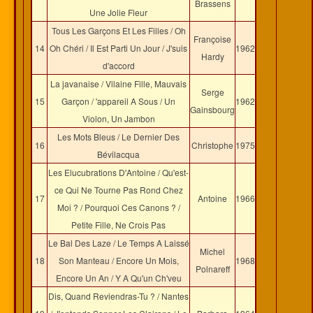
Brassens
Une Jolie Fleur
Tous Les Garçons Et Les Filles / Oh
Françoise
14
Oh Chéri / Il Est Parti Un Jour / J'suis
1962
Hardy
d'accord
La javanaise / Vilaine Fille, Mauvais
Serge
15
Garçon / 'appareil A Sous / Un
1962
Gainsbourg
Violon, Un Jambon
Les Mots Bleus / Le Dernier Des
16
Christophe
1975
Bévilacqua
Les Elucubrations D'Antoine / Qu'est-
ce Qui Ne Tourne Pas Rond Chez
17
Antoine
1966
Moi ? / Pourquoi Ces Canons ? /
Petite Fille, Ne Crois Pas
Le Bal Des Laze / Le Temps A Laissé
Michel
18
Son Manteau / Encore Un Mois,
1968
Polnareff
Encore Un An / Y A Qu'un Ch'veu
Dis, Quand Reviendras-Tu ? / Nantes