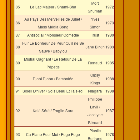
Mort
85
Le Lac Majeur / Shami-Sha
1972
Shuman
Au Pays Des Merveilles de Juliet /
Yves
86
1973
Mass Média Song
Simon
87
Antisocial / Monsieur Comédie
Trust
1980
Fuir Le Bonheur De Peur Qu'il ne Se
88
Jane Birkin
1983
Sauve / Babylou
Mistral Gagnant / Le Retour De La
89
Renaud
1985
Pépette
Gipsy
90
Djobi Djoba / Bamboléo
1988
Kings
91
Soleil D'hiver / Sois Beau Et Tais-Toi
Niagara
1988
Philippe
Lavil /
92
Kolé Séré / Fragile Sara
1987
Jocelyne
Béroard
Plastic
93
Ca Plane Pour Moi / Pogo Pogo
1978
Bertrand