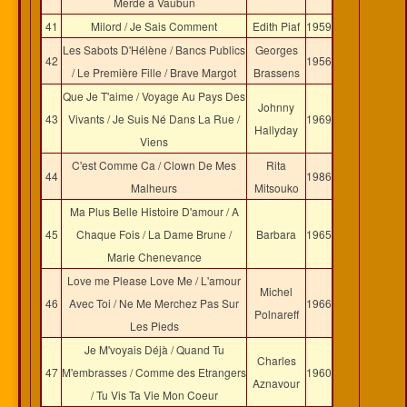
Merde a Vaubun
41
Milord / Je Sais Comment
Edith Piaf
1959
Les Sabots D'Hélène / Bancs Publics
Georges
42
1956
/ Le Première Fille / Brave Margot
Brassens
Que Je T'aime / Voyage Au Pays Des
Johnny
43
Vivants / Je Suis Né Dans La Rue /
1969
Hallyday
Viens
C'est Comme Ca / Clown De Mes
Rita
44
1986
Malheurs
Mitsouko
Ma Plus Belle Histoire D'amour / A
45
Chaque Fois / La Dame Brune /
Barbara
1965
Marie Chenevance
Love me Please Love Me / L'amour
Michel
46
Avec Toi / Ne Me Merchez Pas Sur
1966
Polnareff
Les Pieds
Je M'voyais Déjà / Quand Tu
Charles
47
M'embrasses / Comme des Etrangers
1960
Aznavour
/ Tu Vis Ta Vie Mon Coeur