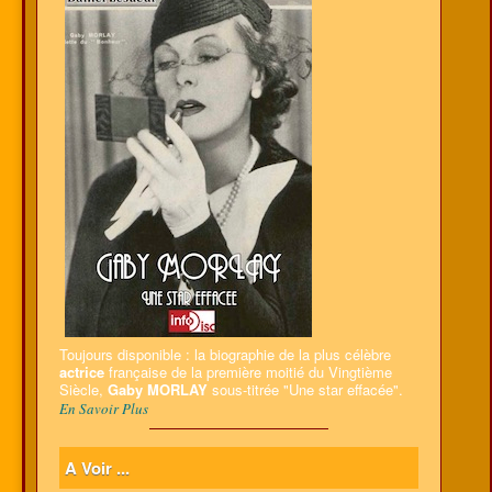
Toujours disponible : la biographie de la plus célèbre
actrice
française de la première moitié du Vingtième
Siècle,
Gaby MORLAY
sous-titrée "Une star effacée".
En Savoir Plus
A Voir ...