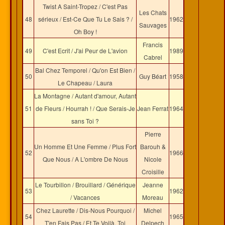
Twist A Saint-Tropez / C'est Pas
Les Chats
48
sérieux / Est-Ce Que Tu Le Sais ? /
1962
Sauvages
Oh Boy !
Francis
49
C'est Ecrit / J'ai Peur de L'avion
1989
Cabrel
Bal Chez Temporel / Qu'on Est Bien /
50
Guy Béart
1958
Le Chapeau / Laura
La Montagne / Autant d'amour, Autant
51
de Fleurs / Hourrah ! / Que Serais-Je
Jean Ferrat
1964
sans Toi ?
Pierre
Un Homme Et Une Femme / Plus Fort
Barouh &
52
1966
Que Nous / A L'ombre De Nous
Nicole
Croisille
Le Tourbillon / Brouillard / Générique
Jeanne
53
1962
/ Vacances
Moreau
Chez Laurette / Dis-Nous Pourquoi /
Michel
54
1965
T'en Fais Pas / Et Te Voilà, Toi
Delpech