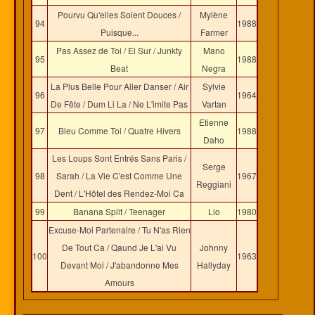
Pourvu Qu'elles Soient Douces /
Mylène
94
1988
Puisque...
Farmer
Pas Assez de Toi / El Sur / Junkty
Mano
95
1988
Beat
Negra
La Plus Belle Pour Aller Danser / Air
Sylvie
96
1964
De Fête / Dum Li La / Ne L'imite Pas
Vartan
Etienne
97
Bleu Comme Toi / Quatre Hivers
1988
Daho
Les Loups Sont Entrés Sans Paris /
Serge
98
Sarah / La Vie C'est Comme Une
1967
Reggiani
Dent / L'Hôtel des Rendez-Moi Ca
99
Banana Split / Teenager
Lio
1980
Excuse-Moi Partenaire / Tu N'as Rien
De Tout Ca / Qaund Je L'ai Vu
Johnny
100
1963
Devant Moi / J'abandonne Mes
Hallyday
Amours