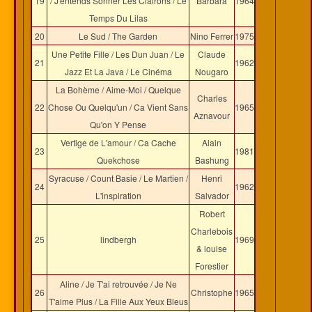
19
/ J'entends Sonner Les Clairons / Le
Barbara
1964
Temps Du Lilas
20
Le Sud / The Garden
Nino Ferrer
1975
Une Petite Fille / Les Dun Juan / Le
Claude
21
1962
Jazz Et La Java / Le Cinéma
Nougaro
La Bohème / Aime-Moi / Quelque
Charles
22
Chose Ou Quelqu'un / Ca Vient Sans
1965
Aznavour
Qu'on Y Pense
Vertige de L'amour / Ca Cache
Alain
23
1981
Quekchose
Bashung
Syracuse / Count Basie / Le Martien /
Henri
24
1962
L'inspiration
Salvador
Robert
Charlebois
25
lindbergh
1969
& louise
Forestier
Aline / Je T'ai retrouvée / Je Ne
26
Christophe
1965
T'aime Plus / La Fille Aux Yeux Bleus