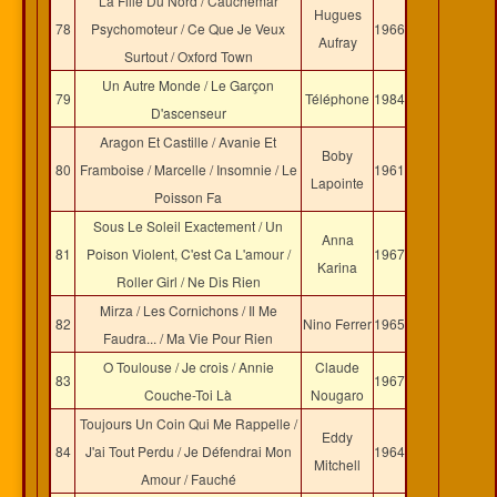
La Fille Du Nord / Cauchemar
Hugues
78
Psychomoteur / Ce Que Je Veux
1966
Aufray
Surtout / Oxford Town
Un Autre Monde / Le Garçon
79
Téléphone
1984
D'ascenseur
Aragon Et Castille / Avanie Et
Boby
80
Framboise / Marcelle / Insomnie / Le
1961
Lapointe
Poisson Fa
Sous Le Soleil Exactement / Un
Anna
81
Poison Violent, C'est Ca L'amour /
1967
Karina
Roller Girl / Ne Dis Rien
Mirza / Les Cornichons / Il Me
82
Nino Ferrer
1965
Faudra... / Ma Vie Pour Rien
O Toulouse / Je crois / Annie
Claude
83
1967
Couche-Toi Là
Nougaro
Toujours Un Coin Qui Me Rappelle /
Eddy
84
J'ai Tout Perdu / Je Défendrai Mon
1964
Mitchell
Amour / Fauché