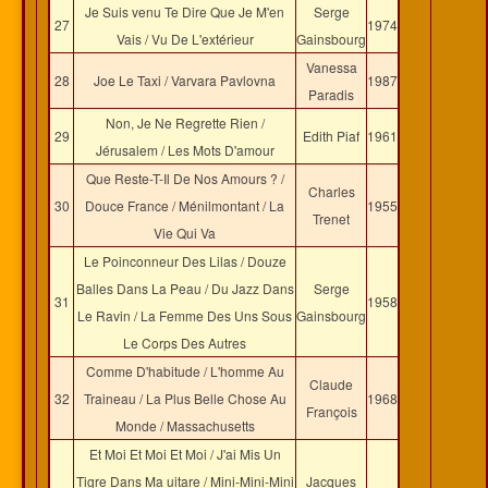
Je Suis venu Te Dire Que Je M'en
Serge
27
1974
Vais / Vu De L'extérieur
Gainsbourg
Vanessa
28
Joe Le Taxi / Varvara Pavlovna
1987
Paradis
Non, Je Ne Regrette Rien /
29
Edith Piaf
1961
Jérusalem / Les Mots D'amour
Que Reste-T-Il De Nos Amours ? /
Charles
30
Douce France / Ménilmontant / La
1955
Trenet
Vie Qui Va
Le Poinconneur Des Lilas / Douze
Balles Dans La Peau / Du Jazz Dans
Serge
31
1958
Le Ravin / La Femme Des Uns Sous
Gainsbourg
Le Corps Des Autres
Comme D'habitude / L'homme Au
Claude
32
Traineau / La Plus Belle Chose Au
1968
François
Monde / Massachusetts
Et Moi Et Moi Et Moi / J'ai Mis Un
Tigre Dans Ma uitare / Mini-Mini-Mini
Jacques