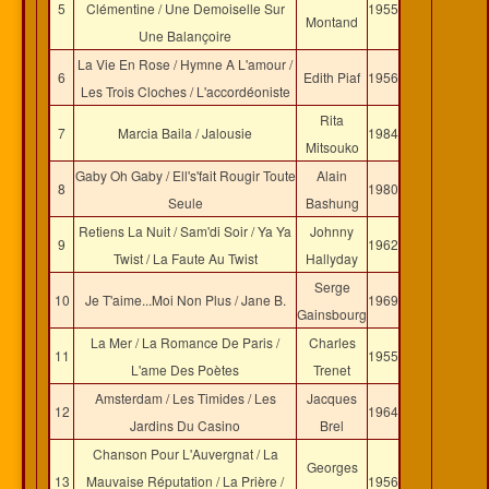
5
Clémentine / Une Demoiselle Sur
1955
Montand
Une Balançoire
La Vie En Rose / Hymne A L'amour /
6
Edith Piaf
1956
Les Trois Cloches / L'accordéoniste
Rita
7
Marcia Baila / Jalousie
1984
Mitsouko
Gaby Oh Gaby / Ell's'fait Rougir Toute
Alain
8
1980
Seule
Bashung
Retiens La Nuit / Sam'di Soir / Ya Ya
Johnny
9
1962
Twist / La Faute Au Twist
Hallyday
Serge
10
Je T'aime...Moi Non Plus / Jane B.
1969
Gainsbourg
La Mer / La Romance De Paris /
Charles
11
1955
L'ame Des Poètes
Trenet
Amsterdam / Les Timides / Les
Jacques
12
1964
Jardins Du Casino
Brel
Chanson Pour L'Auvergnat / La
Georges
13
Mauvaise Réputation / La Prière /
1956