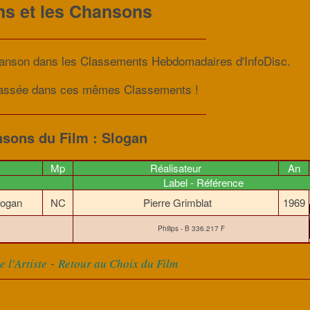
ms et les Chansons
Chanson dans les Classements Hebdomadaires d'InfoDisc.
lassée dans ces mêmes Classements !
sons du Film : Slogan
Mp
Réalisateur
An
Label - Référence
logan
NC
Pierre Grimblat
1969
Philips - B 336.217 F
-
 l'Artiste
Retour au Choix du Film