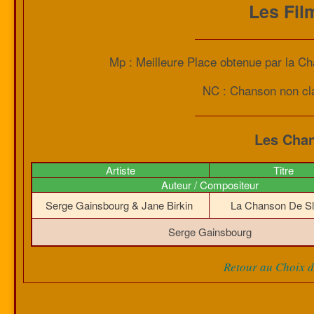
Les Fil
Mp : Meilleure Place obtenue par la 
NC : Chanson non c
Les Chan
Artiste
Titre
Auteur / Compositeur
Serge Gainsbourg & Jane Birkin
La Chanson De S
Serge Gainsbourg
Retour au Choix de