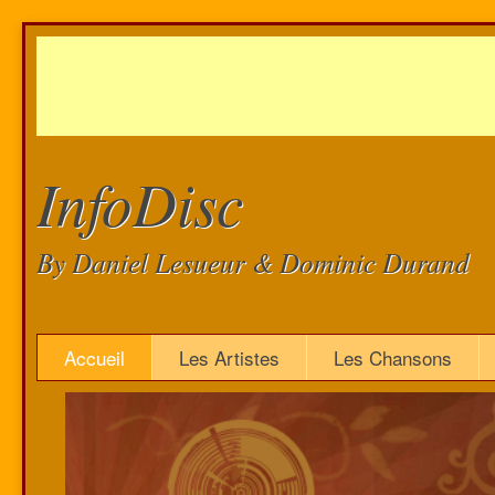
InfoDisc
By Daniel Lesueur & Dominic Durand
Accueil
Les Artistes
Les Chansons