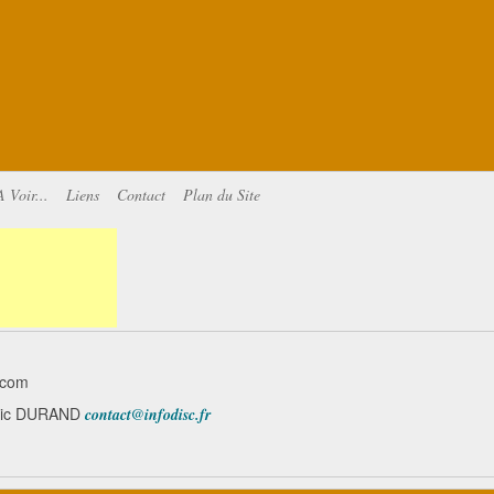
A Voir...
Liens
Contact
Plan du Site
.com
minic DURAND
contact@infodisc.fr