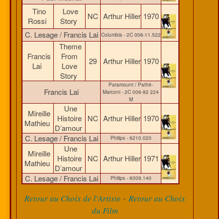
Tino
Love
NC
Arthur Hiller
1970
Rossi
Story
C. Lesage / Francis Lai
Columbia - 2C 006-11.522
Theme
Francis
From
29
Arthur Hiller
1970
Lai
Love
Story
Paramount / Pathé-
Francis Lai
Marconi - 2C 006-92 224
M
Une
Mireille
Histoire
NC
Arthur Hiller
1970
Mathieu
D’amour
C. Lesage / Francis Lai
Philips - 6210.020
Une
Mireille
Histoire
NC
Arthur Hiller
1971
Mathieu
D’amour
C. Lesage / Francis Lai
Philips - 6009.140
-
Retour au Choix de l'Artiste
Retour au Choix
du Film