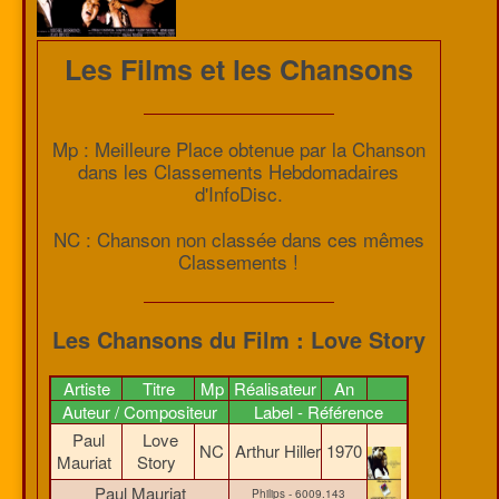
Les Films et les Chansons
Mp : Meilleure Place obtenue par la Chanson
dans les Classements Hebdomadaires
d'InfoDisc.
NC : Chanson non classée dans ces mêmes
Classements !
Les Chansons du Film : Love Story
Artiste
Titre
Mp
Réalisateur
An
Auteur / Compositeur
Label - Référence
Paul
Love
NC
Arthur Hiller
1970
Mauriat
Story
Paul Mauriat
Philips - 6009.143