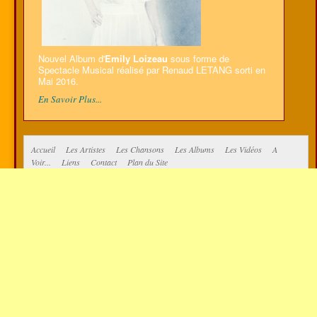
Nouvel Album d'
Emily Loizeau
sous forme de
Spectacle Musical réalisé par Renaud LETANG sorti en
Mai 2016.
En Savoir Plus...
Accueil
Les Artistes
Les Chansons
Les Albums
Les Vidéos
A
Voir...
Liens
Contact
Plan du Site