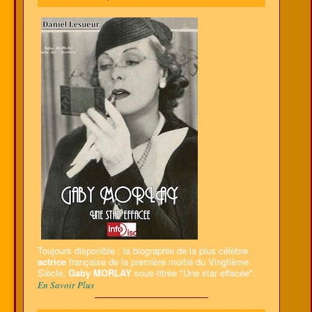
Toujours disponible : la biographie de la plus célèbre
actrice
française de la première moitié du Vingtième
Siècle,
Gaby MORLAY
sous-titrée "Une star effacée".
En Savoir Plus