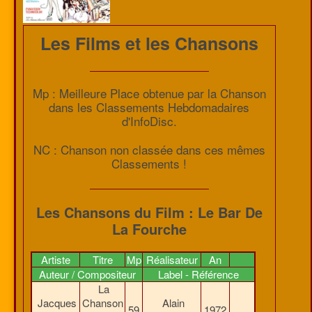
Les Films et les Chansons
Mp : Meilleure Place obtenue par la Chanson
dans les Classements Hebdomadaires
d'InfoDisc.
NC : Chanson non classée dans ces mêmes
Classements !
Les Chansons du Film : Le Bar De
La Fourche
Artiste
Titre
Mp
Réalisateur
An
Auteur / Compositeur
Label - Référence
La
Jacques
Chanson
Alain
59
1972