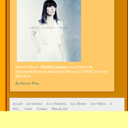
Nouvel Album d'
Emily Loizeau
sous forme de
Spectacle Musical réalisé par Renaud LETANG sorti en
Mai 2016.
En Savoir Plus...
Accueil
Les Artistes
Les Chansons
Les Albums
Les Vidéos
A
Voir...
Liens
Contact
Plan du Site