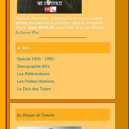
Toujours disponible : la biographie de la plus célèbre
actrice
française de la première moitié du Vingtième
Siècle,
Gaby MORLAY
sous-titrée "Une star effacée".
En Savoir Plus
A Voir ...
Spécial 1900 - 1955
Discographie 60's
Les Référendums
Les Petites Histoires...
Le Dico des Tubes
Le Disque de l'année