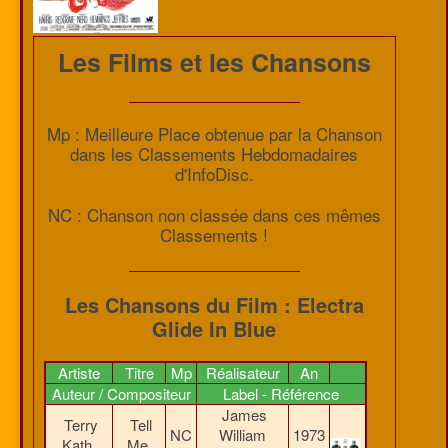
Les Films et les Chansons
Mp : Meilleure Place obtenue par la Chanson
dans les Classements Hebdomadaires
d'InfoDisc.
NC : Chanson non classée dans ces mêmes
Classements !
Les Chansons du Film : Electra
Glide In Blue
Artiste
Titre
Mp
Réalisateur
An
Auteur / Compositeur
Label - Référence
James
Terry
Tell
NC
William
1973
Kath
Me