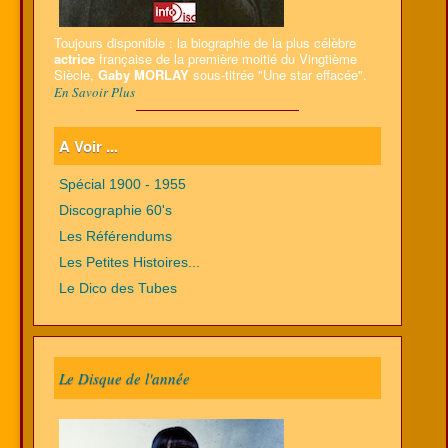
Toujours disponible : la biographie de la plus célèbre
actrice
française de la première moitié du Vingtième
Siècle,
Gaby MORLAY
sous-titrée "Une star effacée".
En Savoir Plus
A Voir ...
Spécial 1900 - 1955
Discographie 60's
Les Référendums
Les Petites Histoires...
Le Dico des Tubes
Le Disque de l'année