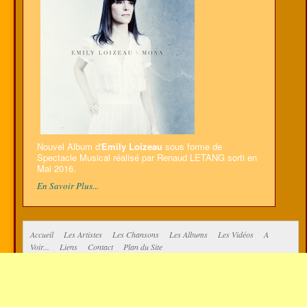
Nouvel Album d'
Emily Loizeau
sous forme de
Spectacle Musical réalisé par Renaud LETANG sorti en
Mai 2016.
En Savoir Plus...
Accueil
Les Artistes
Les Chansons
Les Albums
Les Vidéos
A
Voir...
Liens
Contact
Plan du Site