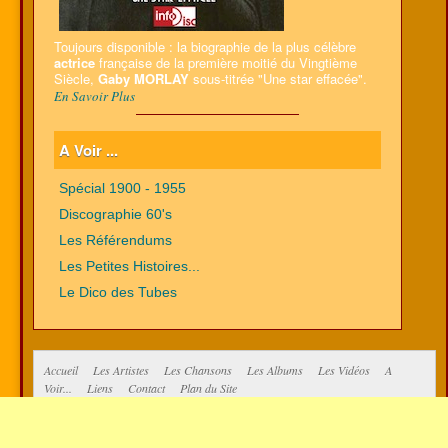
Toujours disponible : la biographie de la plus célèbre
actrice
française de la première moitié du Vingtième
Siècle,
Gaby MORLAY
sous-titrée "Une star effacée".
En Savoir Plus
A Voir ...
Spécial 1900 - 1955
Discographie 60's
Les Référendums
Les Petites Histoires...
Le Dico des Tubes
Accueil
Les Artistes
Les Chansons
Les Albums
Les Vidéos
A
Voir...
Liens
Contact
Plan du Site