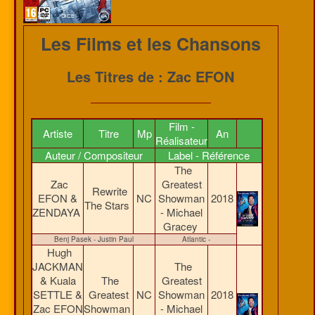
Les Films et les Chansons
Les Titres de : Zac EFON
Film -
Artiste
Titre
Mp
An
Réalisateur
Auteur / Compositeur
Label - Référence
The
Zac
Greatest
Rewrite
EFON &
NC
Showman
2018
The Stars
ZENDAYA
- Michael
Gracey
Benj Pasek - Justin Paul
Atlantic -
Hugh
JACKMAN
The
& Kuala
The
Greatest
SETTLE &
Greatest
NC
Showman
2018
Zac EFON
Showman
- Michael