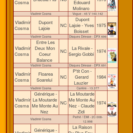
Cosma
Edouard
Molinaro
Vladimir Cosma
Vogue - 45 V 140.142
Dupont
Vladimir
Dupont
NC
Lajoie - Yves
1975
Cosma
Lajoie
Boisset
Vladimir Cosma
Disques Déesse - DPX 696
Entre Les
Vladimir
Deux Mon
La Rivale -
NC
1974
Cosma
Coeur
Sergio Gobbi
Balance
Vladimir Cosma
Disques Déesse - DPX 691
P'tit Con -
Vladimir
Floarea
NC
Gerard
1984
Cosma
Soarelui
Lauzier
Vladimir Cosma
Carrère - 13.377
Générique -
La Moutarde
Vladimir
La Moutarde
Me Monte Au
NC
1974
Cosma
Me Monte Au
Nez - Claude
Nez
Zidi
Pathé / EMI - 2C 008-
Vladimir Cosma
12.998
La Raison
Générique -
Vladimir
Du Plus Fou -