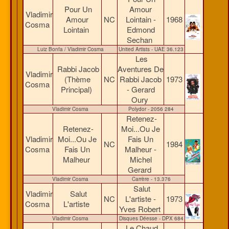
Pour Un
Amour
Vladimir
Amour
NC
Lointain -
1968
Cosma
Lointain
Edmond
Sechan
Luiz Bonfa / Vladimir Cosma
United Artists - UAE 36.123
Les
Rabbi Jacob
Aventures De
Vladimir
(Thème
NC
Rabbi Jacob
1973
Cosma
Principal)
- Gerard
Oury
Vladimir Cosma
Polydor - 2056 284
Retenez-
Retenez-
Moi...Ou Je
Vladimir
Moi...Ou Je
Fais Un
NC
1984
Cosma
Fais Un
Malheur -
Malheur
Michel
Gerard
Vladimir Cosma
Carrère - 13.376
Salut
Vladimir
Salut
NC
L'artiste -
1973
Cosma
L'artiste
Yves Robert
Vladimir Cosma
Disques Déesse - DPX 684
Le Chaud