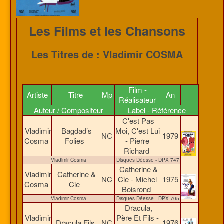
Les Films et les Chansons
Les Titres de : Vladimir COSMA
Film -
Artiste
Titre
Mp
An
Réalisateur
Auteur / Compositeur
Label - Référence
C'est Pas
Vladimir
Bagdad’s
Moi, C'est Lui
NC
1979
Cosma
Folies
- Pierre
Richard
Vladimir Cosma
Disques Déesse - DPX 747
Catherine &
Vladimir
Catherine &
NC
Cie - Michel
1975
Cosma
Cie
Boisrond
Vladimir Cosma
Disques Déesse - DPX 705
Dracula,
Vladimir
Père Et Fils -
Dracula Fils
NC
1976