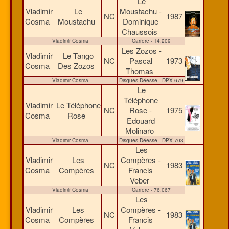
Le
Vladimir
Le
Moustachu -
NC
1987
Cosma
Moustachu
Dominique
Chaussois
Vladimir Cosma
Carrère - 14.209
Les Zozos -
Vladimir
Le Tango
NC
Pascal
1973
Cosma
Des Zozos
Thomas
Vladimir Cosma
Disques Déesse - DPX 679
Le
Téléphone
Vladimir
Le Téléphone
NC
Rose -
1975
Cosma
Rose
Edouard
Molinaro
Vladimir Cosma
Disques Déesse - DPX 703
Les
Vladimir
Les
Compères -
NC
1983
Cosma
Compères
Francis
Veber
Vladimir Cosma
Carrère - 76.067
Les
Vladimir
Les
Compères -
NC
1983
Cosma
Compères
Francis