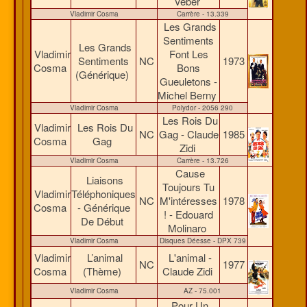
Veber
Vladimir Cosma
Carrère - 13.339
Les Grands
Sentiments
Les Grands
Vladimir
Font Les
Sentiments
NC
1973
Cosma
Bons
(Générique)
Gueuletons -
Michel Berny
Vladimir Cosma
Polydor - 2056 290
Les Rois Du
Vladimir
Les Rois Du
NC
Gag - Claude
1985
Cosma
Gag
Zidi
Vladimir Cosma
Carrère - 13.726
Cause
Liaisons
Toujours Tu
Vladimir
Téléphoniques
NC
M'intéresses
1978
Cosma
- Générique
! - Edouard
De Début
Molinaro
Vladimir Cosma
Disques Déesse - DPX 739
Vladimir
L’animal
L'animal -
NC
1977
Cosma
(Thème)
Claude Zidi
Vladimir Cosma
AZ - 75.001
Pour Un