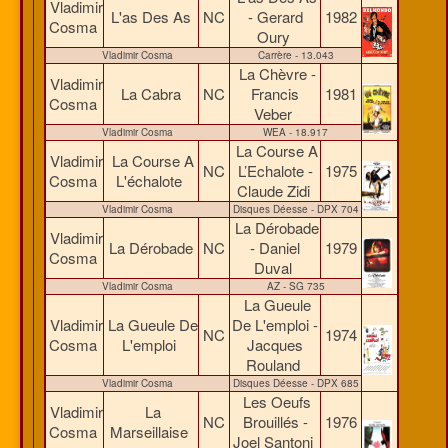
Vladimir
L'as Des As
NC
- Gerard
1982
Cosma
Oury
Vladimir Cosma
Carrère - 13.043
La Chèvre -
Vladimir
La Cabra
NC
Francis
1981
Cosma
Veber
Vladimir Cosma
WEA - 18.917
La Course A
Vladimir
La Course A
NC
L’Echalote -
1975
Cosma
L'échalote
Claude Zidi
Vladimir Cosma
Disques Déesse - DPX 704
La Dérobade
Vladimir
La Dérobade
NC
- Daniel
1979
Cosma
Duval
Vladimir Cosma
AZ - SG 735
La Gueule
Vladimir
La Gueule De
De L'emploi -
NC
1974
Cosma
L'emploi
Jacques
Rouland
Vladimir Cosma
Disques Déesse - DPX 685
Les Oeufs
Vladimir
La
NC
Brouillés -
1976
Cosma
Marseillaise
Joel Santoni