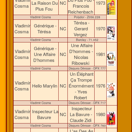
La Raison Du
NC
1973
Cosma
Francois
Plus Fou
Reichenbach
Vladimir Cosma
Polydor - Z056.228
Térésa -
Vladimir
Générique -
NC
Gerard
1970
Cosma
Térésa
Vergez
Vladimir Cosma
Barclay - 71.452
Une Affaire
Générique -
Vladimir
D'hommes -
Une Affaire
NC
1981
Cosma
Nicolas
D'hommes
Ribowski
Vladimir Cosma
Disques Déesse - DPX 777
Un Éléphant
Ça Trompe
Vladimir
Hello Marylin
NC
Énormément
1976
Cosma
- Yves
Robert
Vladimir Cosma
Disques Déesse - DPX 717
Inspecteur
Vladimir
Inspecteur La
NC
La Bavure -
1980
Cosma
Bavure
Claude Zidi
Vladimir Cosma
Disques Déesse - DPX 760
L'as Des As