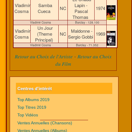
Vladimir
Samba
Lapin -
NC
1974
Cosma
Cueca
Pascal
Thomas
Vladimir Cosma
Barclay - 128.100
Un Jour
Vladimir
Maldonne -
(Theme
NC
1969
Cosma
Sergio Gobbi
Principal)
Vladimir Cosma
Barclay - 71.352
-
Retour au Choix de l'Artiste
Retour au Choix
du Film
Centres d'intérêt
Top Albums 2019
Top Titres 2019
Top Vidéos
Ventes Annuelles (Chansons)
Ventes Annuelles (Albums)