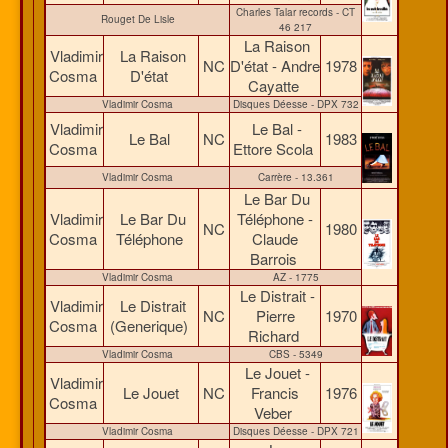
Charles Talar records - CT
Rouget De Lisle
46 217
La Raison
Vladimir
La Raison
NC
D'état - Andre
1978
Cosma
D'état
Cayatte
Vladimir Cosma
Disques Déesse - DPX 732
Vladimir
Le Bal -
Le Bal
NC
1983
Cosma
Ettore Scola
Vladimir Cosma
Carrère - 13.361
Le Bar Du
Vladimir
Le Bar Du
Téléphone -
NC
1980
Cosma
Téléphone
Claude
Barrois
Vladimir Cosma
AZ - 1775
Le Distrait -
Vladimir
Le Distrait
NC
Pierre
1970
Cosma
(Generique)
Richard
Vladimir Cosma
CBS - 5349
Le Jouet -
Vladimir
Le Jouet
NC
Francis
1976
Cosma
Veber
Vladimir Cosma
Disques Déesse - DPX 721