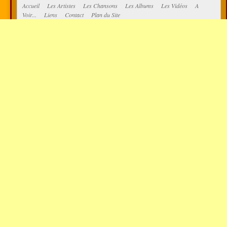
Accueil
Les Artistes
Les Chansons
Les Albums
Les Vidéos
A
Voir...
Liens
Contact
Plan du Site