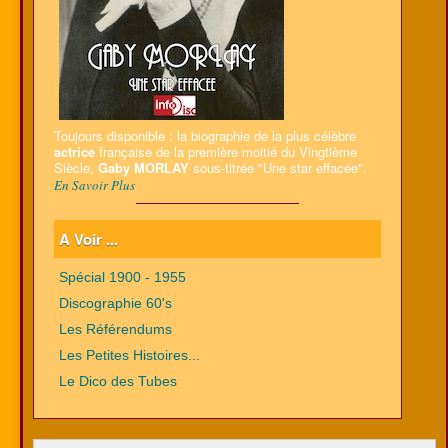
Toujours disponible : la biographie de la plus célèbre
actrice
française de la première moitié du Vingtième
Siècle,
Gaby MORLAY
sous-titrée "Une star effacée".
En Savoir Plus
A Voir ...
Spécial 1900 - 1955
Discographie 60's
Les Référendums
Les Petites Histoires...
Le Dico des Tubes