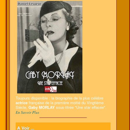
Toujours disponible : la biographie de la plus célèbre
actrice
française de la première moitié du Vingtième
Siècle,
Gaby MORLAY
sous-titrée "Une star effacée".
En Savoir Plus
A Voir ...