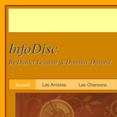
InfoDisc
By Daniel Lesueur & Dominic Durand
Accueil
Les Artistes
Les Chansons