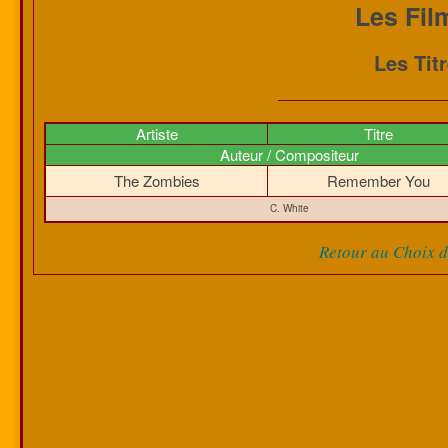
Les Fil
Les Tit
Artiste
Titre
Auteur / Compositeur
The Zombies
Remember You
C. White
Retour au Choix de