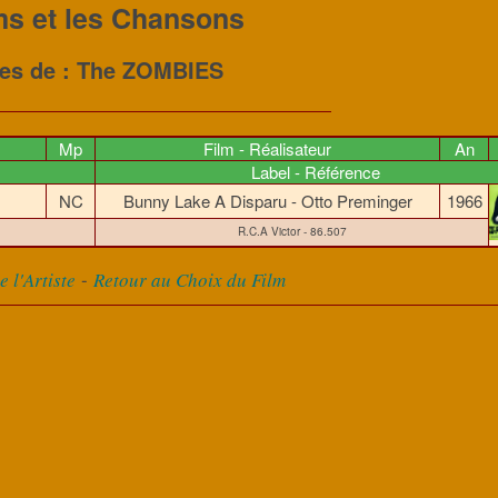
ms et les Chansons
res de : The ZOMBIES
Mp
Film - Réalisateur
An
Label - Référence
NC
Bunny Lake A Disparu - Otto Preminger
1966
R.C.A Victor - 86.507
-
 l'Artiste
Retour au Choix du Film