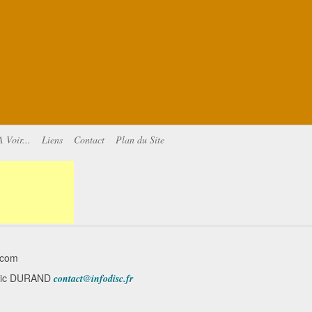
A Voir...
Liens
Contact
Plan du Site
.com
minic DURAND
contact@infodisc.fr