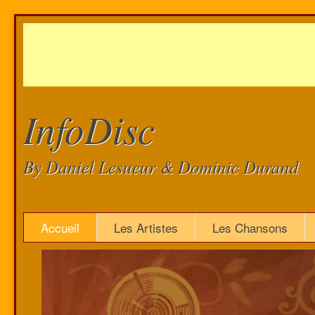
InfoDisc
By Daniel Lesueur & Dominic Durand
Accueil
Les Artistes
Les Chansons