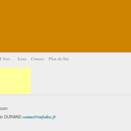
A Voir...
Liens
Contact
Plan du Site
.com
minic DURAND
contact@infodisc.fr