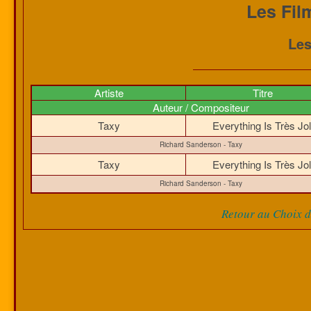
Les Fil
Les
Artiste
Titre
Auteur / Compositeur
Taxy
Everything Is Très Jo
Richard Sanderson - Taxy
Taxy
Everything Is Très Jo
Richard Sanderson - Taxy
Retour au Choix de