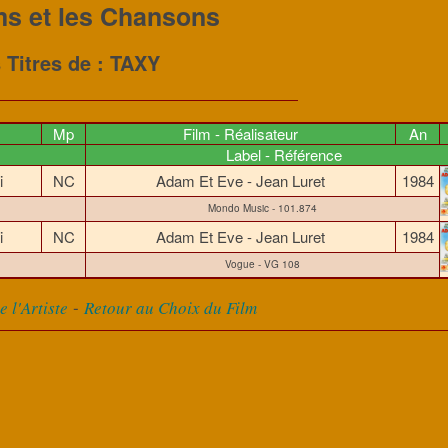
ms et les Chansons
 Titres de : TAXY
Mp
Film - Réalisateur
An
Label - Référence
li
NC
Adam Et Eve - Jean Luret
1984
Mondo Music - 101.874
li
NC
Adam Et Eve - Jean Luret
1984
Vogue - VG 108
-
 l'Artiste
Retour au Choix du Film