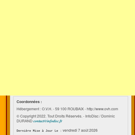
Coordonnées :
Hébergement : O.V.H. - 59 100 ROUBAIX - http://www.ovh.com
© Copyright 2022. Tout Droits Réservés. - InfoDisc / Dominic
DURAND
contact@infodisc.fr
vendredi 7 août 2026
Dernière Mise à Jour Le :