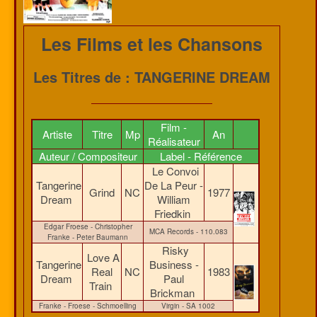
Les Films et les Chansons
Les Titres de : TANGERINE DREAM
Film -
Artiste
Titre
Mp
An
Réalisateur
Auteur / Compositeur
Label - Référence
Le Convoi
Tangerine
De La Peur -
Grind
NC
1977
Dream
William
Friedkin
Edgar Froese - Christopher
MCA Records - 110.083
Franke - Peter Baumann
Risky
Love A
Tangerine
Business -
Real
NC
1983
Dream
Paul
Train
Brickman
Franke - Froese - Schmoelling
Virgin - SA 1002