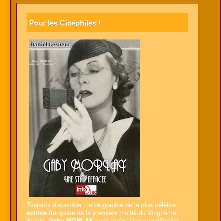
Pour les Cinéphiles !
Toujours disponible : la biographie de la plus célèbre
actrice
française de la première moitié du Vingtième
Siècle,
Gaby MORLAY
sous-titrée "Une star effacée".