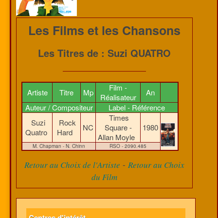
Les Films et les Chansons
Les Titres de : Suzi QUATRO
Film -
Artiste
Titre
Mp
An
Réalisateur
Auteur / Compositeur
Label - Référence
Times
Suzi
Rock
NC
Square -
1980
Quatro
Hard
Allan Moyle
M. Chapman - N. Chinn
RSO - 2090.485
-
Retour au Choix de l'Artiste
Retour au Choix
du Film
Centres d'intérêt