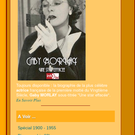
Toujours disponible : la biographie de la plus célèbre
actrice
française de la première moitié du Vingtième
Siècle,
Gaby MORLAY
sous-titrée "Une star effacée".
En Savoir Plus
A Voir ...
Spécial 1900 - 1955