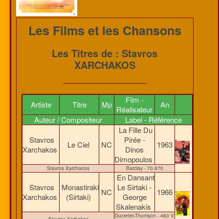
Les Films et les Chansons
Les Titres de : Stavros
XARCHAKOS
Film -
Artiste
Titre
Mp
An
Réalisateur
Auteur / Compositeur
Label - Référence
La Fille Du
Stavros
Pirée -
Le Ciel
NC
1963
Xarchakos
Dinos
Dimopoulos
Stavros Xarchacos
Barclay - 70.870
En Dansant
Stavros
Monastiraki
Le Sirtaki -
NC
1966
Xarchakos
(Sirtaki)
George
Skalenakis
Ducretet-Thomson - 460 V