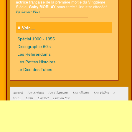
actrice
française de la première moitié du Vingtième
Siècle,
Gaby MORLAY
sous-titrée "Une star effacée".
En Savoir Plus
A Voir ...
Spécial 1900 - 1955
Discographie 60's
Les Référendums
Les Petites Histoires...
Le Dico des Tubes
Accueil
Les Artistes
Les Chansons
Les Albums
Les Vidéos
A
Voir...
Liens
Contact
Plan du Site