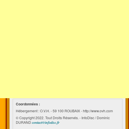
Coordonnées :
Hébergement : O.V.H. - 59 100 ROUBAIX - http://www.ovh.com
© Copyright 2022. Tout Droits Réservés. - InfoDisc / Dominic
DURAND
contact@infodisc.fr