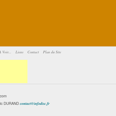
A Voir...
Liens
Contact
Plan du Site
.com
minic DURAND
contact@infodisc.fr