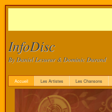
InfoDisc
By Daniel Lesueur & Dominic Durand
Accueil
Les Artistes
Les Chansons