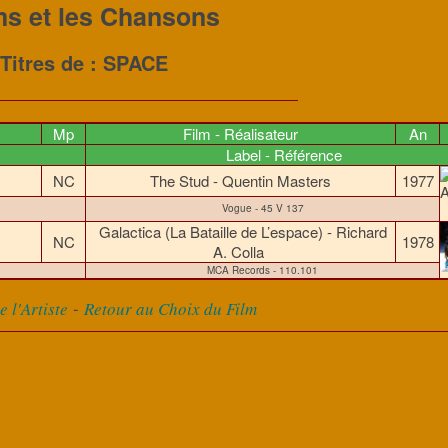
ms et les Chansons
Titres de : SPACE
Mp
Film - Réalisateur
An
Label - Référence
NC
The Stud - Quentin Masters
1977
Vogue - 45 V 137
Galactica (La Bataille de L’espace) - Richard
e
NC
1978
A. Colla
MCA Records - 110.101
-
 l'Artiste
Retour au Choix du Film