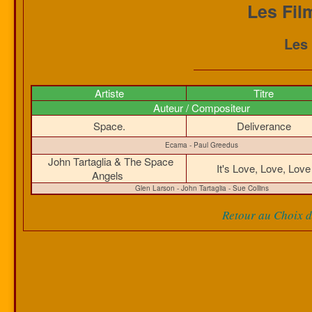
Les Fil
Les 
Artiste
Titre
Auteur / Compositeur
Space.
Deliverance
Ecama - Paul Greedus
John Tartaglia & The Space
It's Love, Love, Lov
Angels
Glen Larson - John Tartaglia - Sue Collins
Retour au Choix de