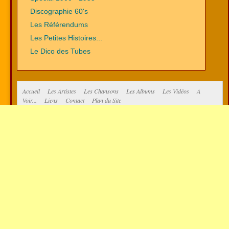
Discographie 60's
Les Référendums
Les Petites Histoires...
Le Dico des Tubes
Accueil
Les Artistes
Les Chansons
Les Albums
Les Vidéos
A
Voir...
Liens
Contact
Plan du Site