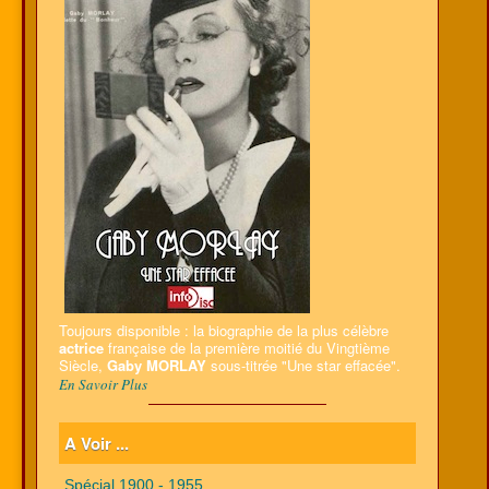
Toujours disponible : la biographie de la plus célèbre
actrice
française de la première moitié du Vingtième
Siècle,
Gaby MORLAY
sous-titrée "Une star effacée".
En Savoir Plus
A Voir ...
Spécial 1900 - 1955