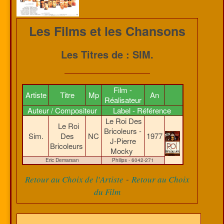
Les Films et les Chansons
Les Titres de : SIM.
Film -
Artiste
Titre
Mp
An
Réalisateur
Auteur / Compositeur
Label - Référence
Le Roi Des
Le Roi
Bricoleurs -
Sim.
Des
NC
1977
J-Pierre
Bricoleurs
Mocky
Eric Demarsan
Philips - 6042-271
-
Retour au Choix de l'Artiste
Retour au Choix
du Film