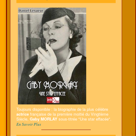
Toujours disponible : la biographie de la plus célèbre
actrice
française de la première moitié du Vingtième
Siècle,
Gaby MORLAY
sous-titrée "Une star effacée".
En Savoir Plus