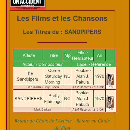
Les Films et les Chansons
Les Titres de : SANDPIPERS
Film -
Artiste
Titre
Mp
An
Réalisateur
Auteur / Compositeur
Label - Référence
Come
Pookie -
The
Saturday
NC
Alan J.
1970
Sandpipers
Morning
Pakula
Fred Karlin - Dory Previn
A&M Records - 210.091
Pookie -
Pretty
SANDPIPERS
NC
Alan J.
1970
Flamingo
Pakula
Mark Barkan
A&M Records - 210.091
-
Retour au Choix de l'Artiste
Retour au Choix
du Film