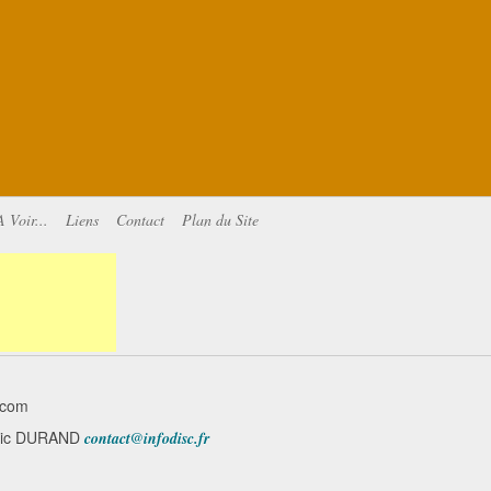
A Voir...
Liens
Contact
Plan du Site
.com
minic DURAND
contact@infodisc.fr