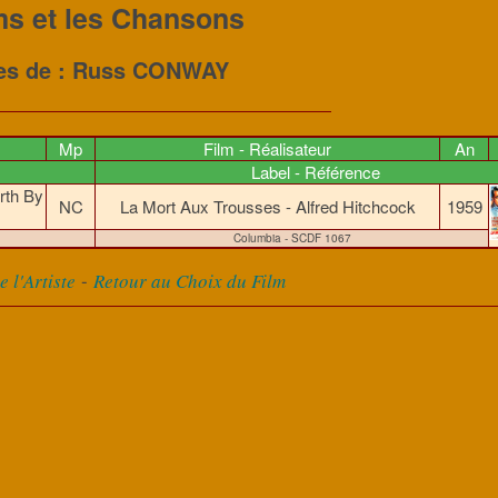
ms et les Chansons
res de : Russ CONWAY
Mp
Film - Réalisateur
An
Label - Référence
rth By
NC
La Mort Aux Trousses - Alfred Hitchcock
1959
Columbia - SCDF 1067
-
 l'Artiste
Retour au Choix du Film