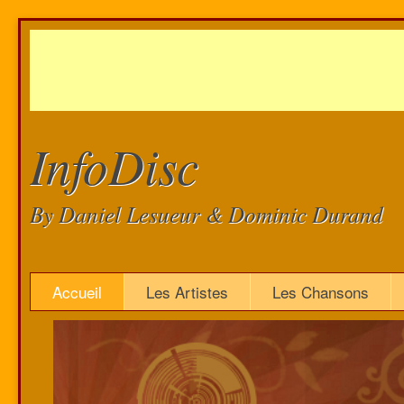
InfoDisc
By Daniel Lesueur & Dominic Durand
Accueil
Les Artistes
Les Chansons