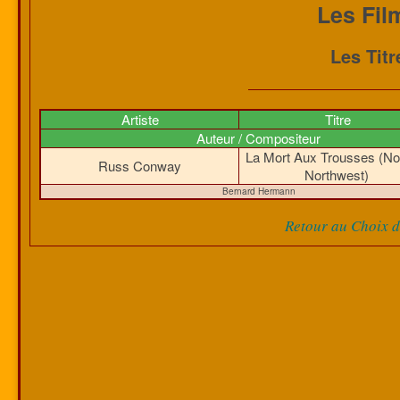
Les Fil
Les Tit
Artiste
Titre
Auteur / Compositeur
La Mort Aux Trousses (No
Russ Conway
Northwest)
Bernard Hermann
Retour au Choix de