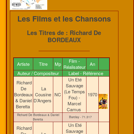
Les Films et les Chansons
Les Titres de : Richard De
BORDEAUX
Film -
Artiste
Titre
Mp
An
Réalisateur
Auteur / Compositeur
Label - Référence
Un Eté
Richard
Sauvage
De
La
(Le Temps
Bordeaux
Cousine
NC
1970
Fou) -
& Daniel
D’Angers
Marcel
Beretta
Camus
Richard De Bordeaux & Daniel
Barclay - 71.317
Beretta
Un Eté
Richard
Sauvage
De
La