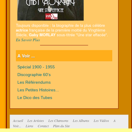
Toujours disponible : la biographie de la plus célèbre
actrice
française de la première moitié du Vingtième
Siècle,
Gaby MORLAY
sous-titrée "Une star effacée".
En Savoir Plus
A Voir ...
Spécial 1900 - 1955
Discographie 60's
Les Référendums
Les Petites Histoires...
Le Dico des Tubes
Accueil
Les Artistes
Les Chansons
Les Albums
Les Vidéos
A
Voir...
Liens
Contact
Plan du Site