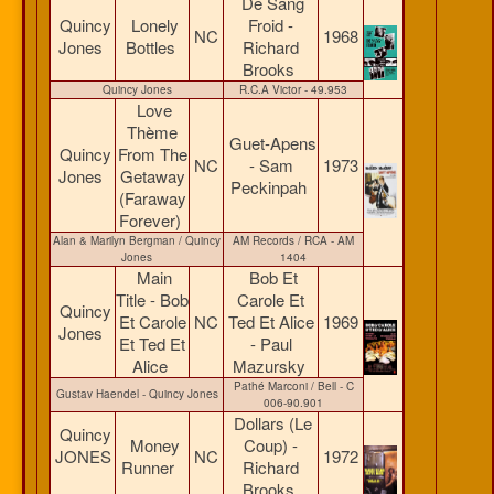
De Sang
Quincy
Lonely
Froid -
NC
1968
Jones
Bottles
Richard
Brooks
Quincy Jones
R.C.A Victor - 49.953
Love
Thème
Guet-Apens
Quincy
From The
NC
- Sam
1973
Jones
Getaway
Peckinpah
(Faraway
Forever)
Alan & Marilyn Bergman / Quincy
AM Records / RCA - AM
Jones
1404
Main
Bob Et
Title - Bob
Carole Et
Quincy
Et Carole
NC
Ted Et Alice
1969
Jones
Et Ted Et
- Paul
Alice
Mazursky
Pathé Marconi / Bell - C
Gustav Haendel - Quincy Jones
006-90.901
Dollars (Le
Quincy
Money
Coup) -
JONES
NC
1972
Runner
Richard
Brooks