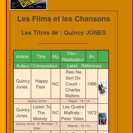
Les Films et les Chansons
Les Titres de : Quincy JONES
Film -
Artiste
Titre
Mp
An
Réalisateur
Auteur / Compositeur
Label - Référence
Rien Ne
Sert De
Quincy
Happy
NC
Courir -
1966
Jones
Feet
Charles
Walters
Quincy Jones
Vogue - 18.114
Listen To
Les Quatre
Quincy
The
NC
Malfrats -
1972
Jones
Melody
Peter Yates
Quincy Jones - B. Rinehart - T.
Atlantic - 10.172
Uhler