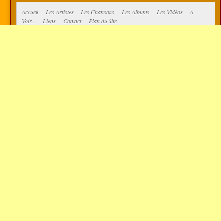
Accueil
Les Artistes
Les Chansons
Les Albums
Les Vidéos
A
Voir...
Liens
Contact
Plan du Site