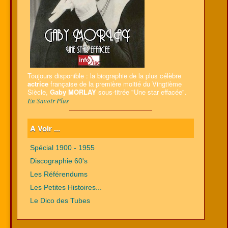
Toujours disponible : la biographie de la plus célèbre
actrice
française de la première moitié du Vingtième
Siècle,
Gaby MORLAY
sous-titrée "Une star effacée".
En Savoir Plus
A Voir ...
Spécial 1900 - 1955
Discographie 60's
Les Référendums
Les Petites Histoires...
Le Dico des Tubes