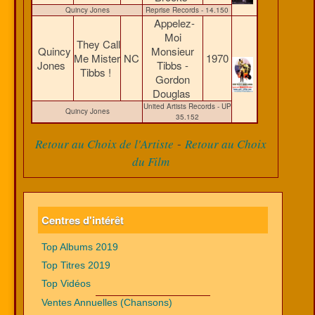
Quincy Jones
Reprise Records - 14.150
Appelez-
Moi
They Call
Quincy
Monsieur
Me Mister
NC
1970
Jones
Tibbs -
Tibbs !
Gordon
Douglas
United Artists Records - UP
Quincy Jones
35.152
-
Retour au Choix de l'Artiste
Retour au Choix
du Film
Centres d'intérêt
Top Albums 2019
Top Titres 2019
Top Vidéos
Ventes Annuelles (Chansons)