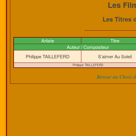
Les Fil
Les Titres 
Artiste
Titre
Auteur / Compositeur
Philippe TAILLEFERD
S’aimer Au Soleil
Philippe TAILLEFERD
Retour au Choix de