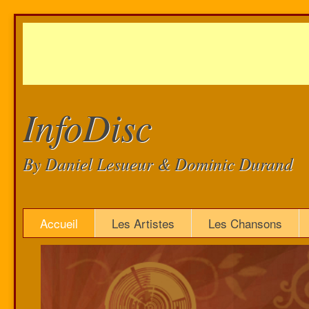
InfoDisc
By Daniel Lesueur & Dominic Durand
Accueil
Les Artistes
Les Chansons