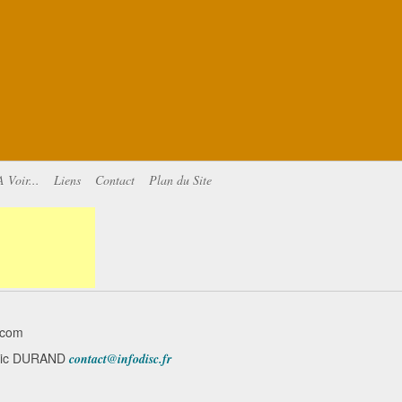
A Voir...
Liens
Contact
Plan du Site
.com
minic DURAND
contact@infodisc.fr