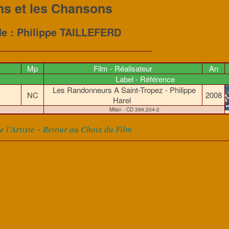
ms et les Chansons
de : Philippe TAILLEFERD
Mp
Film - Réalisateur
An
Label - Référence
Les Randonneurs A Saint-Tropez - Philippe
NC
2008
Harel
Milan - CD 399.204-2
-
 l'Artiste
Retour au Choix du Film