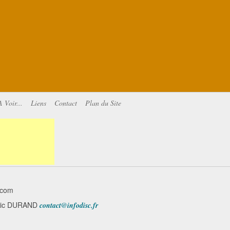
A Voir...
Liens
Contact
Plan du Site
.com
minic DURAND
contact@infodisc.fr