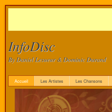
InfoDisc
By Daniel Lesueur & Dominic Durand
Accueil
Les Artistes
Les Chansons