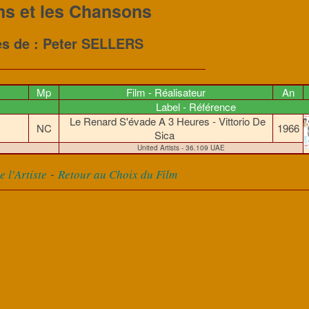
ms et les Chansons
es de : Peter SELLERS
Mp
Film - Réalisateur
An
Label - Référence
Le Renard S'évade A 3 Heures - Vittorio De
NC
1966
Sica
United Artists - 36.109 UAE
-
 l'Artiste
Retour au Choix du Film