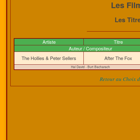
Les Fil
Les Titr
Artiste
Titre
Auteur / Compositeur
The Hollies & Peter Sellers
After The Fox
Hal David - Burt Bacharach
Retour au Choix de