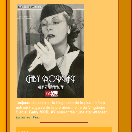
Toujours disponible : la biographie de la plus célèbre
actrice
française de la première moitié du Vingtième
Siècle,
Gaby MORLAY
sous-titrée "Une star effacée".
En Savoir Plus