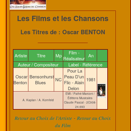
Les Films et les Chansons
Les Titres de : Oscar BENTON
Film -
Artiste
Titre
Mp
An
Réalisateur
Auteur / Compositeur
Label - Référence
Pour La
Oscar
Bensonhurst
Peau D'un
NC
1981
Benton
Blues
Flic - Alain
Delon
EMI / Pathé-Marconi /
Éditions Musicales
A. Kaplan / A. Kornfeld
Claude Pascal - 2C008-
24.693
-
Retour au Choix de l'Artiste
Retour au Choix
du Film