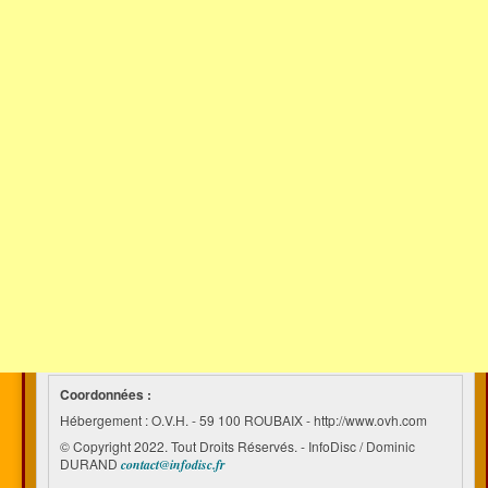
Coordonnées :
Hébergement : O.V.H. - 59 100 ROUBAIX - http://www.ovh.com
© Copyright 2022. Tout Droits Réservés. - InfoDisc / Dominic
DURAND
contact@infodisc.fr