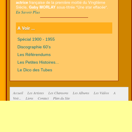
actrice
française de la première moitié du Vingtième
Siècle,
Gaby MORLAY
sous-titrée "Une star effacée".
En Savoir Plus
A Voir ...
Spécial 1900 - 1955
Discographie 60's
Les Référendums
Les Petites Histoires...
Le Dico des Tubes
Accueil
Les Artistes
Les Chansons
Les Albums
Les Vidéos
A
Voir...
Liens
Contact
Plan du Site