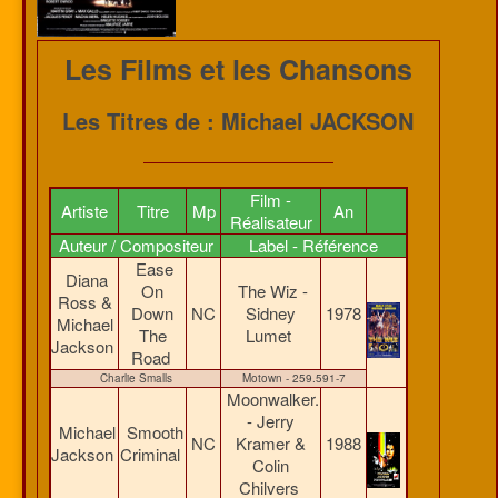
Les Films et les Chansons
Les Titres de : Michael JACKSON
Film -
Artiste
Titre
Mp
An
Réalisateur
Auteur / Compositeur
Label - Référence
Ease
Diana
On
The Wiz -
Ross &
Down
NC
Sidney
1978
Michael
The
Lumet
Jackson
Road
Charlie Smalls
Motown - 259.591-7
Moonwalker.
- Jerry
Michael
Smooth
NC
Kramer &
1988
Jackson
Criminal
Colin
Chilvers