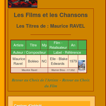
Les Films et les Chansons
Les Titres de : Maurice RAVEL
Film -
Artiste
Titre
Mp
An
Réalisateur
Auteur / Compositeur
Label - Référence
Maurice
Elle - Blake
Boléeo
NC
1979
Ravel
Edwards
Maurice Ravel
Warner Bros - 17.552
-
Retour au Choix de l'Artiste
Retour au Choix
du Film
Centres d'intérêt