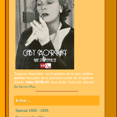
Toujours disponible : la biographie de la plus célèbre
actrice
française de la première moitié du Vingtième
Siècle,
Gaby MORLAY
sous-titrée "Une star effacée".
En Savoir Plus
A Voir ...
Spécial 1900 - 1955