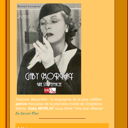
Toujours disponible : la biographie de la plus célèbre
actrice
française de la première moitié du Vingtième
Siècle,
Gaby MORLAY
sous-titrée "Une star effacée".
En Savoir Plus