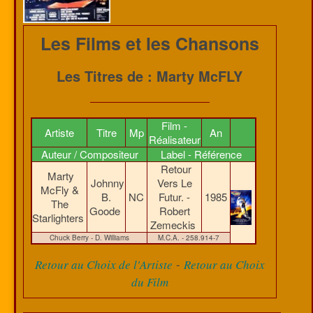
Les Films et les Chansons
Les Titres de : Marty McFLY
Film -
Artiste
Titre
Mp
An
Réalisateur
Auteur / Compositeur
Label - Référence
Retour
Marty
Johnny
Vers Le
McFly &
B.
NC
Futur. -
1985
The
Goode
Robert
Starlighters
Zemeckis
Chuck Berry - D. Williams
M.C.A. - 258.914-7
-
Retour au Choix de l'Artiste
Retour au Choix
du Film