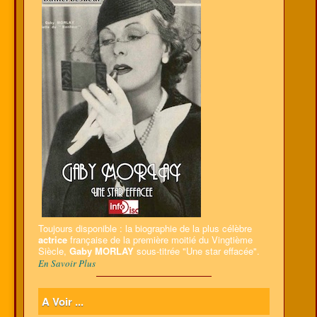
Toujours disponible : la biographie de la plus célèbre
actrice
française de la première moitié du Vingtième
Siècle,
Gaby MORLAY
sous-titrée "Une star effacée".
En Savoir Plus
A Voir ...