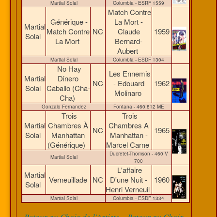
Martial Solal
Columbia - ESRF 1559
Match Contre
Générique -
La Mort -
Martial
Match Contre
NC
Claude
1959
Solal
La Mort
Bernard-
Aubert
Martial Solal
Columbia - ESDF 1304
No Hay
Les Ennemis
Martial
Dinero
NC
- Edouard
1962
Solal
Caballo (Cha-
Molinaro
Cha)
Gonzalo Fernandez
Fontana - 460.812 ME
Trois
Trois
Martial
Chambres À
Chambres A
NC
1965
Solal
Manhattan
Manhattan -
(Générique)
Marcel Carne
Ducretet-Thomson - 460 V
Martial Solal
700
L'affaire
Martial
Verneuillade
NC
D'une Nuit -
1960
Solal
Henri Verneuil
Martial Solal
Columbia - ESDF 1334
-
Retour au Choix de l'Artiste
Retour au Choix