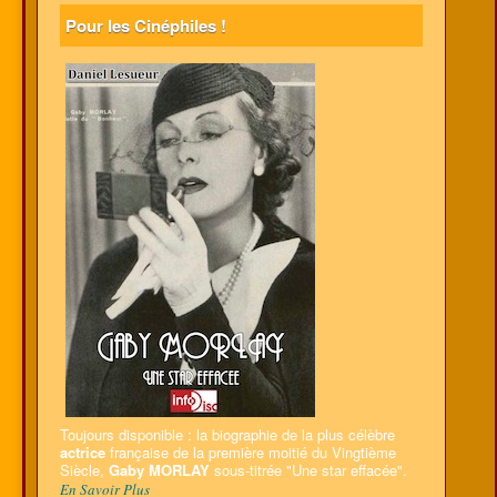
Pour les Cinéphiles !
Toujours disponible : la biographie de la plus célèbre
actrice
française de la première moitié du Vingtième
Siècle,
Gaby MORLAY
sous-titrée "Une star effacée".
En Savoir Plus