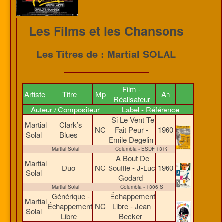
Les Films et les Chansons
Les Titres de : Martial SOLAL
Film -
Artiste
Titre
Mp
An
Réalisateur
Auteur / Compositeur
Label - Référence
Si Le Vent Te
Martial
Clark’s
NC
Fait Peur -
1960
Solal
Blues
Emile Degelin
Martial Solal
Columbia - ESDF 1319
A Bout De
Martial
Duo
NC
Souffle - J-Luc
1960
Solal
Godard
Martial Solal
Columbia - 1306 S
Générique -
Échappement
Martial
Échappement
NC
Libre - Jean
Solal
Libre
Becker