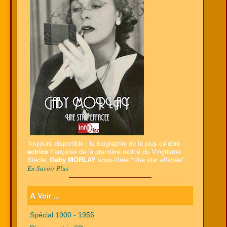
Toujours disponible : la biographie de la plus célèbre
actrice
française de la première moitié du Vingtième
Siècle,
Gaby MORLAY
sous-titrée "Une star effacée".
En Savoir Plus
A Voir ...
Spécial 1900 - 1955