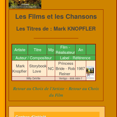
Les Films et les Chansons
Les Titres de : Mark KNOPFLER
Film -
Artiste
Titre
Mp
An
Réalisateur
Auteur / Compositeur
Label - Référence
Princess
Mark
Storybook
NC
Bride - Rob
1987
Knopfler
Love
Reiner
Willy DeVille
Vertigo - 888.989-7
-
Retour au Choix de l'Artiste
Retour au Choix
du Film
Centres d'intérêt