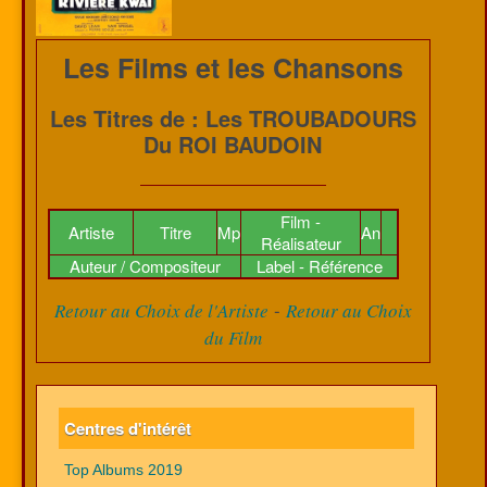
Les Films et les Chansons
Les Titres de : Les TROUBADOURS
Du ROI BAUDOIN
Film -
Artiste
Titre
Mp
An
Réalisateur
Auteur / Compositeur
Label - Référence
-
Retour au Choix de l'Artiste
Retour au Choix
du Film
Centres d'intérêt
Top Albums 2019