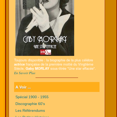
Toujours disponible : la biographie de la plus célèbre
actrice
française de la première moitié du Vingtième
Siècle,
Gaby MORLAY
sous-titrée "Une star effacée".
En Savoir Plus
A Voir ...
Spécial 1900 - 1955
Discographie 60's
Les Référendums