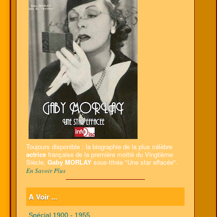
Toujours disponible : la biographie de la plus célèbre
actrice
française de la première moitié du Vingtième
Siècle,
Gaby MORLAY
sous-titrée "Une star effacée".
En Savoir Plus
A Voir ...
Spécial 1900 - 1955