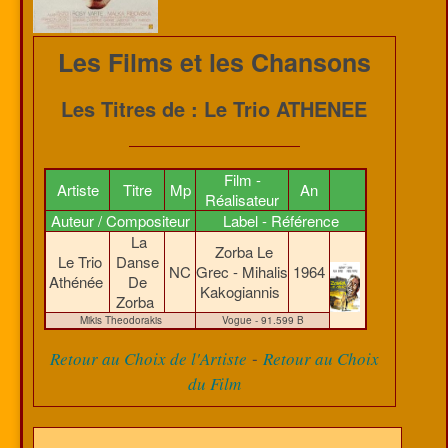
Les Films et les Chansons
Les Titres de : Le Trio ATHENEE
Film -
Artiste
Titre
Mp
An
Réalisateur
Auteur / Compositeur
Label - Référence
La
Zorba Le
Le Trio
Danse
NC
Grec - Mihalis
1964
Athénée
De
Kakogiannis
Zorba
Mikis Theodorakis
Vogue - 91.599 B
-
Retour au Choix de l'Artiste
Retour au Choix
du Film