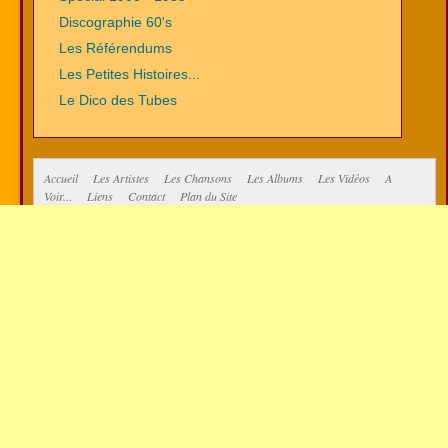
Discographie 60's
Les Référendums
Les Petites Histoires...
Le Dico des Tubes
Accueil
Les Artistes
Les Chansons
Les Albums
Les Vidéos
A
Voir...
Liens
Contact
Plan du Site