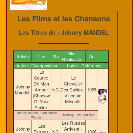
Les Films et les Chansons
Les Titres de : Johnny MANDEL
Film -
Artiste
Titre
Mp
An
Réalisateur
Auteur / Compositeur
Label - Référence
Le
Sourire
Le
De Mon
Chevalier
Johnny
Amour
NC
Des Sables -
1965
Mandel
(Shadow
Vincente
Of Your
Minnelli
Smile)
Johnny Mandel - Paul Francis
Mercury - 126.203 MCE
Webster
Les Russes
Les
Johnny
Arrivent -
Russes
NC
1966