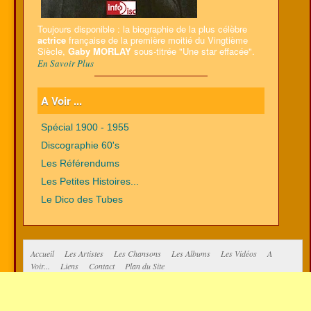
Toujours disponible : la biographie de la plus célèbre
actrice
française de la première moitié du Vingtième
Siècle,
Gaby MORLAY
sous-titrée "Une star effacée".
En Savoir Plus
A Voir ...
Spécial 1900 - 1955
Discographie 60's
Les Référendums
Les Petites Histoires...
Le Dico des Tubes
Accueil
Les Artistes
Les Chansons
Les Albums
Les Vidéos
A
Voir...
Liens
Contact
Plan du Site