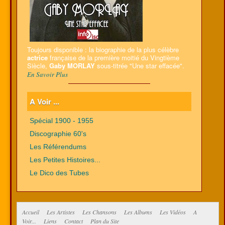
Toujours disponible : la biographie de la plus célèbre
actrice
française de la première moitié du Vingtième
Siècle,
Gaby MORLAY
sous-titrée "Une star effacée".
En Savoir Plus
A Voir ...
Spécial 1900 - 1955
Discographie 60's
Les Référendums
Les Petites Histoires...
Le Dico des Tubes
Accueil
Les Artistes
Les Chansons
Les Albums
Les Vidéos
A
Voir...
Liens
Contact
Plan du Site