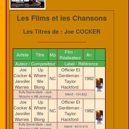
Les Films et les Chansons
Les Titres de : Joe COCKER
Film -
Artiste
Titre
Mp
An
Réalisateur
Auteur / Compositeur
Label - Référence
Joe
Up
Officier Et
Cocker &
Where
Gentleman -
NC
1982
Jennifer
We
Taylor
Warnes
Blong
Hackford
Buffy Sainte-Marie - Jack
Island - 104.822
Nitzsche & Will Jennings
Joe
Up
Officier Et
Cocker &
Where
Gentleman -
NC
1982
Jennifer
We
Taylor
Warnes
Blong
Hackford
Buffy Sainte-Marie - Jack
Island - 6010.615
Nitzsche & Will Jennings