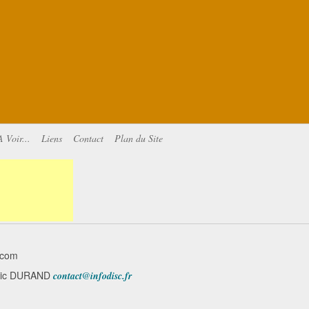
A Voir...
Liens
Contact
Plan du Site
.com
minic DURAND
contact@infodisc.fr