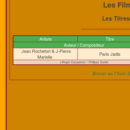
Les Fil
Les Titre
Artiste
Titre
Auteur / Compositeur
Jean Rochefort & J-Pierre
Paris Jadis
Marielle
J-Roger Caussimon / Philippe Sarde
Retour au Choix de