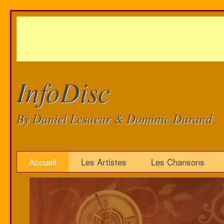
InfoDisc
By Daniel Lesueur & Dominic Durand
Accueil
Les Artistes
Les Chansons