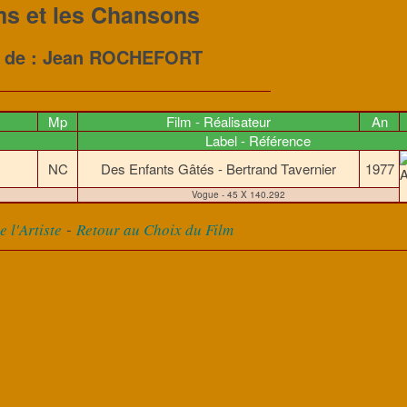
ms et les Chansons
s de : Jean ROCHEFORT
Mp
Film - Réalisateur
An
Label - Référence
NC
Des Enfants Gâtés - Bertrand Tavernier
1977
Vogue - 45 X 140.292
-
 l'Artiste
Retour au Choix du Film