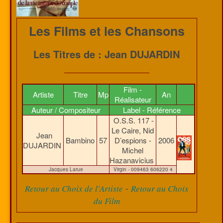
Les Films et les Chansons
Les Titres de : Jean DUJARDIN
Film -
Artiste
Titre
Mp
An
Réalisateur
Auteur / Compositeur
Label - Référence
O.S.S. 117 -
Le Caire, Nid
Jean
Bambino
57
D’espions -
2006
DUJARDIN
Michel
Hazanavicius
Jacques Larue
Virgin - 009463 606220 4
-
Retour au Choix de l'Artiste
Retour au Choix
du Film