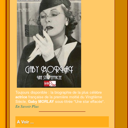
Toujours disponible : la biographie de la plus célèbre
actrice
française de la première moitié du Vingtième
Siècle,
Gaby MORLAY
sous-titrée "Une star effacée".
En Savoir Plus
A Voir ...