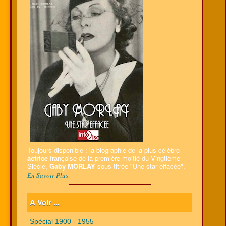
Toujours disponible : la biographie de la plus célèbre
actrice
française de la première moitié du Vingtième
Siècle,
Gaby MORLAY
sous-titrée "Une star effacée".
En Savoir Plus
A Voir ...
Spécial 1900 - 1955