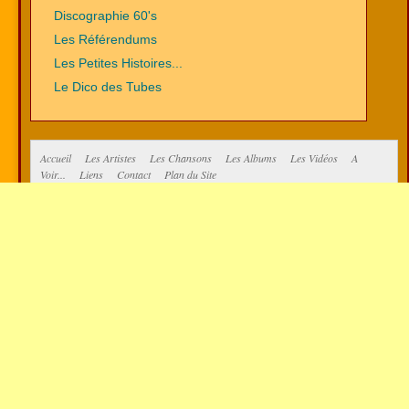
Discographie 60's
Les Référendums
Les Petites Histoires...
Le Dico des Tubes
Accueil
Les Artistes
Les Chansons
Les Albums
Les Vidéos
A
Voir...
Liens
Contact
Plan du Site