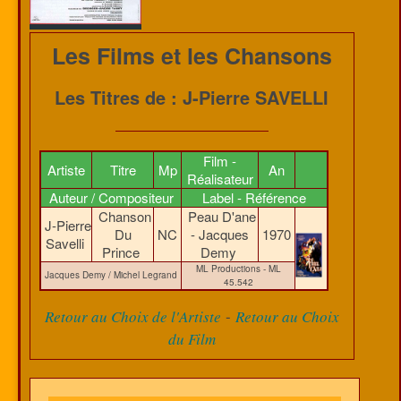
Les Films et les Chansons
Les Titres de : J-Pierre SAVELLI
Film -
Artiste
Titre
Mp
An
Réalisateur
Auteur / Compositeur
Label - Référence
Chanson
Peau D'ane
J-Pierre
Du
NC
- Jacques
1970
Savelli
Prince
Demy
ML Productions - ML
Jacques Demy / Michel Legrand
45.542
-
Retour au Choix de l'Artiste
Retour au Choix
du Film