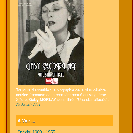
Toujours disponible : la biographie de la plus célèbre
actrice
française de la première moitié du Vingtième
Siècle,
Gaby MORLAY
sous-titrée "Une star effacée".
En Savoir Plus
A Voir ...
Spécial 1900 - 1955