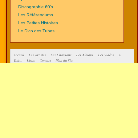
Discographie 60's
Les Référendums
Les Petites Histoires...
Le Dico des Tubes
Accueil
Les Artistes
Les Chansons
Les Albums
Les Vidéos
A
Voir...
Liens
Contact
Plan du Site