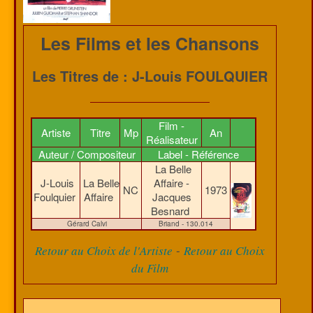
Les Films et les Chansons
Les Titres de : J-Louis FOULQUIER
Film -
Artiste
Titre
Mp
An
Réalisateur
Auteur / Compositeur
Label - Référence
La Belle
J-Louis
La Belle
Affaire -
NC
1973
Foulquier
Affaire
Jacques
Besnard
Gérard Calvi
Briand - 130.014
-
Retour au Choix de l'Artiste
Retour au Choix
du Film