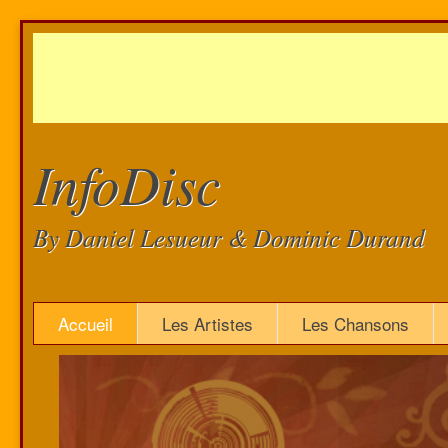
InfoDisc
By Daniel Lesueur & Dominic Durand
Accueil
Les Artistes
Les Chansons