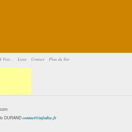
A Voir...
Liens
Contact
Plan du Site
.com
minic DURAND
contact@infodisc.fr