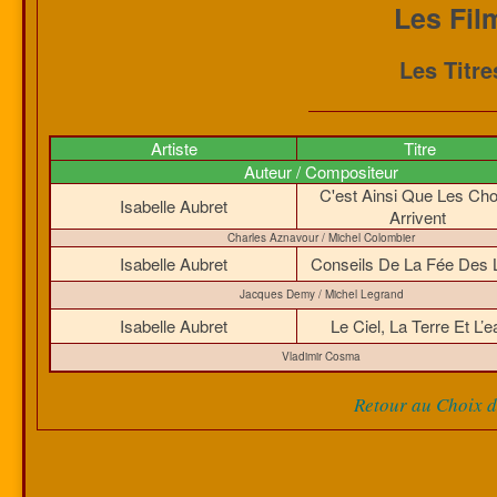
Les Fil
Les Titr
Artiste
Titre
Auteur / Compositeur
C'est Ainsi Que Les Ch
Isabelle Aubret
Arrivent
Charles Aznavour / Michel Colombier
Isabelle Aubret
Conseils De La Fée Des 
Jacques Demy / Michel Legrand
Isabelle Aubret
Le Ciel, La Terre Et L’
Vladimir Cosma
Retour au Choix de