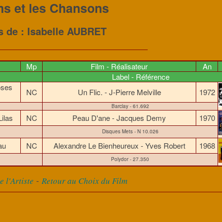
ms et les Chansons
es de : Isabelle AUBRET
Mp
Film - Réalisateur
An
Label - Référence
oses
NC
Un Flic. - J-Pierre Melville
1972
Barclay - 61.692
Lilas
NC
Peau D'ane - Jacques Demy
1970
Disques Mets - N 10.026
eau
NC
Alexandre Le Bienheureux - Yves Robert
1968
Polydor - 27.350
-
 l'Artiste
Retour au Choix du Film