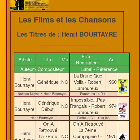
Les Films et les Chansons
Les Titres de : Henri BOURTAYRE
Film -
Artiste
Titre
Mp
An
Réalisateur
Auteur / Compositeur
Label - Référence
La Brune Que
Henri
Générique
NC
Voilà - Robert
1960
Bourtayre
Lamoureux
Norman Mayne & Henri Bourtayre
Panorama - 4 R 10
Impossible...Pas
Henri
Générique
NC
Français - Robert
1974
Bourtayre
Début
Lamoureux
Henri Bourtayre
Pathé - 2C 004-13.029
On A
On A Retrouvé
Retrouvé
La 7ème
Henri
La 7Ème
NC
Compagnie ! -
1975
Bourtayre