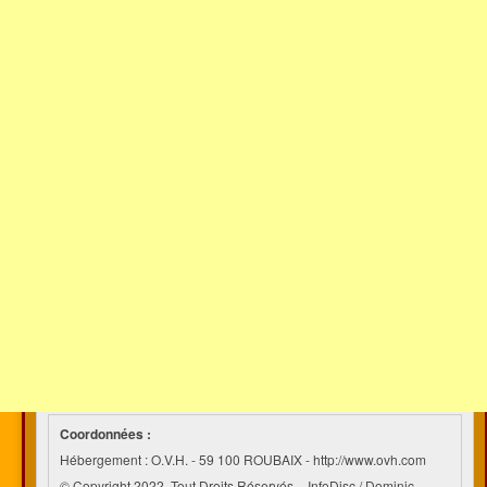
Coordonnées :
Hébergement : O.V.H. - 59 100 ROUBAIX - http://www.ovh.com
© Copyright 2022. Tout Droits Réservés. - InfoDisc / Dominic