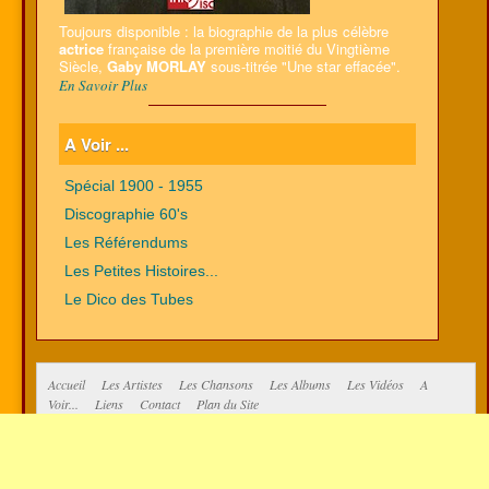
Toujours disponible : la biographie de la plus célèbre
actrice
française de la première moitié du Vingtième
Siècle,
Gaby MORLAY
sous-titrée "Une star effacée".
En Savoir Plus
A Voir ...
Spécial 1900 - 1955
Discographie 60's
Les Référendums
Les Petites Histoires...
Le Dico des Tubes
Accueil
Les Artistes
Les Chansons
Les Albums
Les Vidéos
A
Voir...
Liens
Contact
Plan du Site