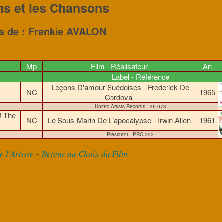
ms et les Chansons
es de : Frankie AVALON
Mp
Film - Réalisateur
An
Label - Référence
Leçons D'amour Suédoises - Frederick De
NC
1965
Cordova
United Artists Records - 36.073
f The
NC
Le Sous-Marin De L'apocalypse - Irwin Allen
1961
Président - PRC 252
-
 l'Artiste
Retour au Choix du Film