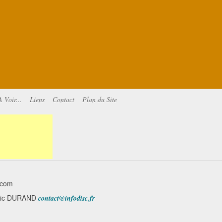
A Voir...
Liens
Contact
Plan du Site
.com
minic DURAND
contact@infodisc.fr