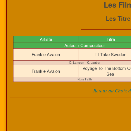
Les Fil
Les Titr
Artiste
Titre
Auteur / Compositeur
Frankie Avalon
I’ll Take Sweden
D. Lampert - K. Lauber
Voyage To The Bottom O
Frankie Avalon
Sea
Russ Faith
Retour au Choix de