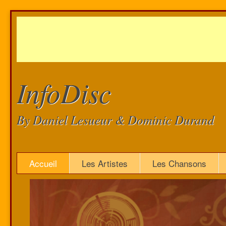
InfoDisc
By Daniel Lesueur & Dominic Durand
Accueil
Les Artistes
Les Chansons