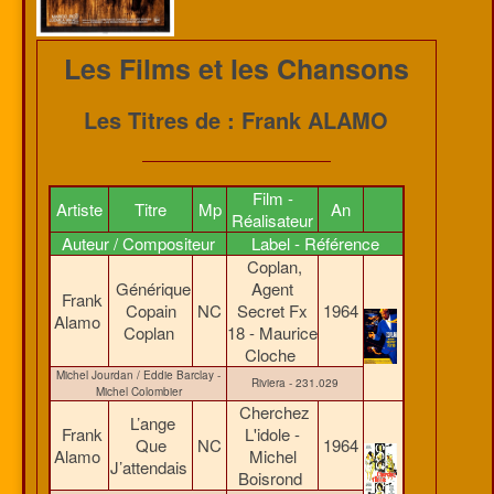
Les Films et les Chansons
Les Titres de : Frank ALAMO
Film -
Artiste
Titre
Mp
An
Réalisateur
Auteur / Compositeur
Label - Référence
Coplan,
Générique
Agent
Frank
Copain
NC
Secret Fx
1964
Alamo
Coplan
18 - Maurice
Cloche
Michel Jourdan / Eddie Barclay -
Riviera - 231.029
Michel Colombier
Cherchez
L’ange
Frank
L'idole -
Que
NC
1964
Alamo
Michel
J’attendais
Boisrond