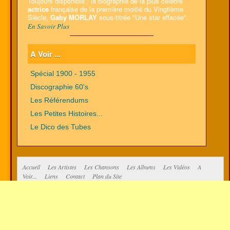
Toujours disponible : la biographie de la plus célèbre
actrice
française de la première moitié du Vingtième
Siècle,
Gaby MORLAY
sous-titrée "Une star effacée".
En Savoir Plus
A Voir ...
Spécial 1900 - 1955
Discographie 60's
Les Référendums
Les Petites Histoires...
Le Dico des Tubes
Accueil
Les Artistes
Les Chansons
Les Albums
Les Vidéos
A
Voir...
Liens
Contact
Plan du Site