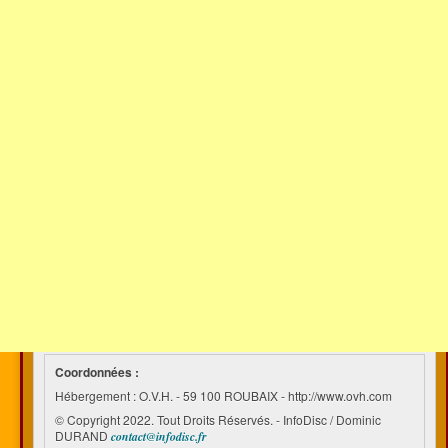
Coordonnées :
Hébergement : O.V.H. - 59 100 ROUBAIX - http://www.ovh.com
© Copyright 2022. Tout Droits Réservés. - InfoDisc / Dominic
DURAND
contact@infodisc.fr