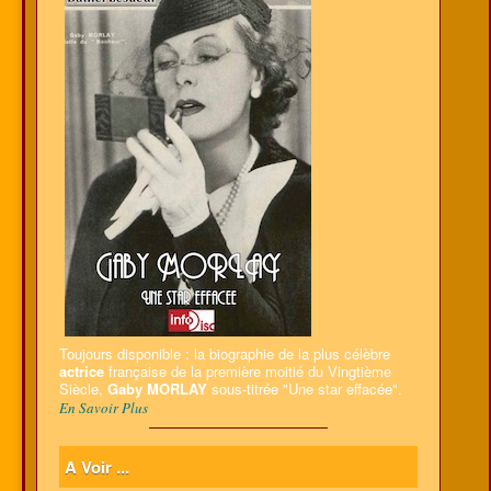
Toujours disponible : la biographie de la plus célèbre
actrice
française de la première moitié du Vingtième
Siècle,
Gaby MORLAY
sous-titrée "Une star effacée".
En Savoir Plus
A Voir ...