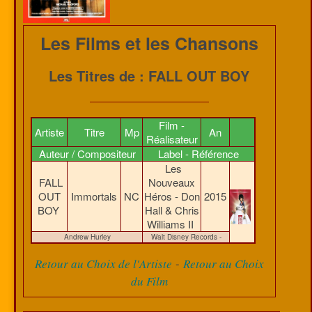
Les Films et les Chansons
Les Titres de : FALL OUT BOY
Film -
Artiste
Titre
Mp
An
Réalisateur
Auteur / Compositeur
Label - Référence
Les
FALL
Nouveaux
OUT
Immortals
NC
Héros - Don
2015
BOY
Hall & Chris
Williams II
Andrew Hurley
Walt Disney Records -
-
Retour au Choix de l'Artiste
Retour au Choix
du Film