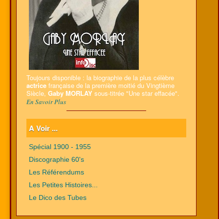
Toujours disponible : la biographie de la plus célèbre
actrice
française de la première moitié du Vingtième
Siècle,
Gaby MORLAY
sous-titrée "Une star effacée".
En Savoir Plus
A Voir ...
Spécial 1900 - 1955
Discographie 60's
Les Référendums
Les Petites Histoires...
Le Dico des Tubes