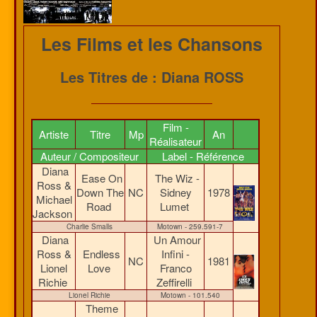
Les Films et les Chansons
Les Titres de : Diana ROSS
Film -
Artiste
Titre
Mp
An
Réalisateur
Auteur / Compositeur
Label - Référence
Diana
Ease On
The Wiz -
Ross &
Down The
NC
Sidney
1978
Michael
Road
Lumet
Jackson
Charlie Smalls
Motown - 259.591-7
Diana
Un Amour
Ross &
Endless
Infini -
NC
1981
Lionel
Love
Franco
Richie
Zeffirelli
Lionel Richie
Motown - 101.540
Theme