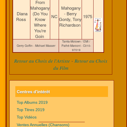
From
Mahogany
Mahogany
Diana
(Do You
- Berry
NC
1975
Ross
Know
Gordy, Tony
Where
Richardson
You're
Goin
Tamla-Motown / EMI /
Gerry Goffin - Michael Masser
Pathé-Marconi - C010-
97019
-
Retour au Choix de l'Artiste
Retour au Choix
du Film
Centres d'intérêt
Top Albums 2019
Top Titres 2019
Top Vidéos
Ventes Annuelles (Chansons)