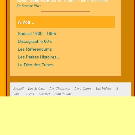
Siècle,
Gaby MORLAY
sous-titrée "Une star effacée".
En Savoir Plus
A Voir ...
Spécial 1900 - 1955
Discographie 60's
Les Référendums
Les Petites Histoires...
Le Dico des Tubes
Accueil
Les Artistes
Les Chansons
Les Albums
Les Vidéos
A
Voir...
Liens
Contact
Plan du Site