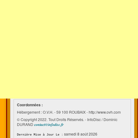
Coordonnées :
Hébergement : O.V.H. - 59 100 ROUBAIX - http://www.ovh.com
© Copyright 2022. Tout Droits Réservés. - InfoDisc / Dominic
DURAND
contact@infodisc.fr
samedi 8 août 2026
Dernière Mise à Jour Le :