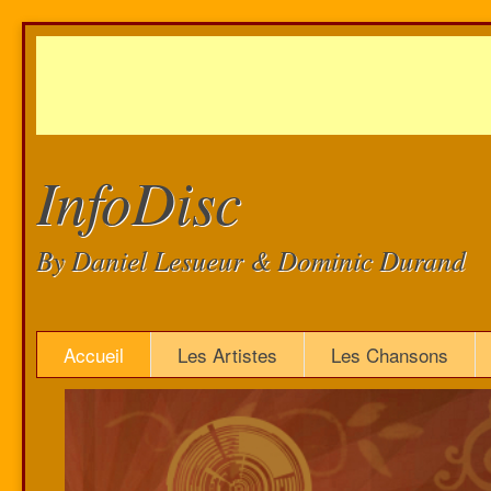
InfoDisc
By Daniel Lesueur & Dominic Durand
Accueil
Les Artistes
Les Chansons