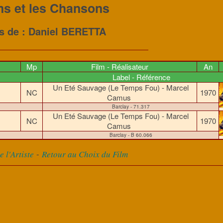
ms et les Chansons
es de : Daniel BERETTA
Mp
Film - Réalisateur
An
Label - Référence
Un Eté Sauvage (Le Temps Fou) - Marcel
s
NC
1970
Camus
Barclay - 71.317
Un Eté Sauvage (Le Temps Fou) - Marcel
s
NC
1970
Camus
Barclay - B 60.066
-
 l'Artiste
Retour au Choix du Film