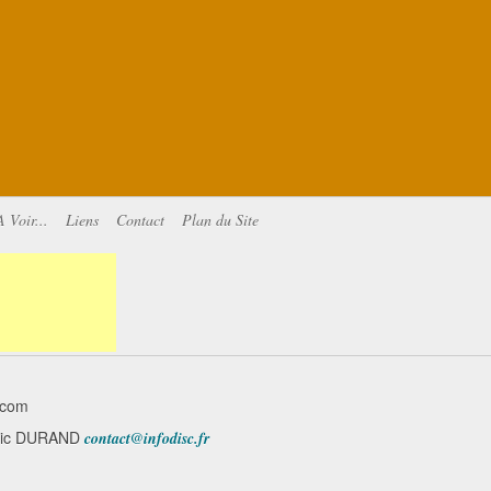
A Voir...
Liens
Contact
Plan du Site
.com
minic DURAND
contact@infodisc.fr