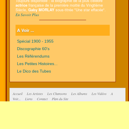
Toujours disponible : la biographie de la plus célèbre
actrice
française de la première moitié du Vingtième
Siècle,
Gaby MORLAY
sous-titrée "Une star effacée".
En Savoir Plus
A Voir ...
Spécial 1900 - 1955
Discographie 60's
Les Référendums
Les Petites Histoires...
Le Dico des Tubes
Accueil
Les Artistes
Les Chansons
Les Albums
Les Vidéos
A
Voir...
Liens
Contact
Plan du Site