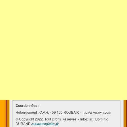
Coordonnées :
Hébergement : O.V.H. - 59 100 ROUBAIX - http://www.ovh.com
© Copyright 2022. Tout Droits Réservés. - InfoDisc / Dominic
DURAND
contact@infodisc.fr