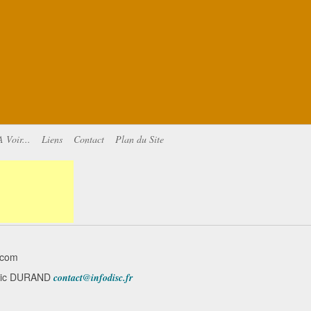
A Voir...
Liens
Contact
Plan du Site
.com
minic DURAND
contact@infodisc.fr