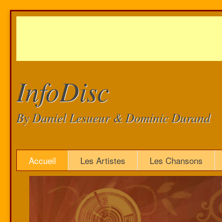
InfoDisc
By Daniel Lesueur & Dominic Durand
Accueil
Les Artistes
Les Chansons