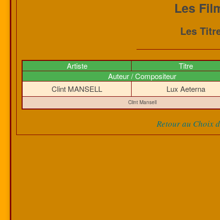
Les Fil
Les Titr
Artiste
Titre
Auteur / Compositeur
Clint MANSELL
Lux Aeterna
Clint Mansell
Retour au Choix de