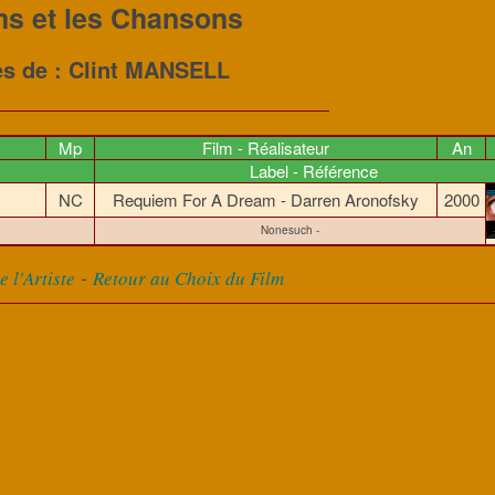
ms et les Chansons
es de : Clint MANSELL
Mp
Film - Réalisateur
An
Label - Référence
NC
Requiem For A Dream - Darren Aronofsky
2000
Nonesuch -
-
 l'Artiste
Retour au Choix du Film