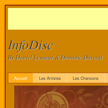
InfoDisc
By Daniel Lesueur & Dominic Durand
Accueil
Les Artistes
Les Chansons