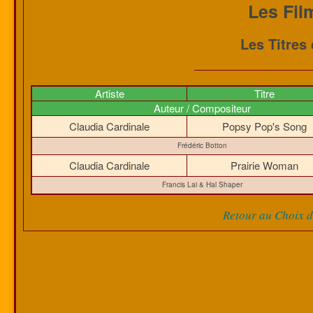
Les Fil
Les Titres
Artiste
Titre
Auteur / Compositeur
Claudia Cardinale
Popsy Pop's Song
Frédéric Botton
Claudia Cardinale
Prairie Woman
Francis Lai & Hal Shaper
Retour au Choix de