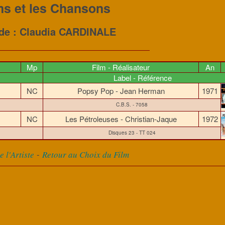
ms et les Chansons
 de : Claudia CARDINALE
Mp
Film - Réalisateur
An
Label - Référence
NC
Popsy Pop - Jean Herman
1971
C.B.S. - 7058
NC
Les Pétroleuses - Christian-Jaque
1972
Disques 23 - TT 024
-
 l'Artiste
Retour au Choix du Film