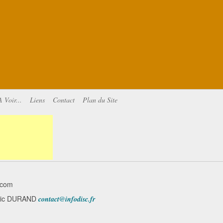
A Voir...
Liens
Contact
Plan du Site
.com
minic DURAND
contact@infodisc.fr